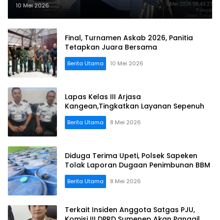
Pembunuhan Karakter Terhadap
10 Mei 2026
Johari
Final, Turnamen Askab 2026, Panitia
Tetapkan Juara Bersama
Berita Utama
10 Mei 2026
Lapas Kelas III Arjasa
Kangean,Tingkatkan Layanan Sepenuh
Berita Utama
8 Mei 2026
Diduga Terima Upeti, Polsek Sapeken
Tolak Laporan Dugaan Penimbunan BBM
Berita Utama
8 Mei 2026
Terkait Insiden Anggota Satgas PJU,
Komisi III DPRD Sumenep Akan Panggil