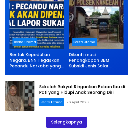
Berita Utama
Berita Utama
Bentuk Kepedulian
Dikonfirmasi
Negara, BNN Tegaskan
Penangkapan BBM
Pecandu Narkoba yang
Subsidi Jenis Solar,
Lapor Sukarela Tidak
Kapolsek Kangean Bisu
akan Dipenjara
Sekolah Rakyat Ringankan Beban Ibu di
Pati yang Hidupi Anak Seorang Diri
Berita Utama
26 April 2026
Selengkapnya