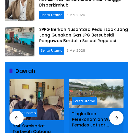
Disperkimhub
Berita Utama
8 Mei 2026
SPPG Berkah Nusantara Peduli Laok Jang
Jang Gunakan Gas LPG Bersubsidi,
Pangawas Berdalih Sesuai Regulasi
Berita Utama
5 Mei 2026
Daerah
Berita Utama
Berita Utama
Tingkatkan
Perekonomian Warga,
Pemdes Jatisari
HMI Komisariat
Kabupaten Malang
Tarbiyah Cabang