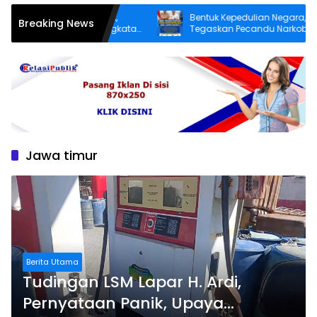
ng Lebih Layak,
Bentuk Kepedulian Negara, BNN
Breaking News
man Desa Angkatan
Tegaskan Pecandu Narkoba yang Lapor
baiki Jalan Rusak
Sukarela Tidak akan Dipenjara
Jawa timur
Berita Utama
Tudingan LSM Lapar H. Ardi,
Pernyataan Panik, Upaya