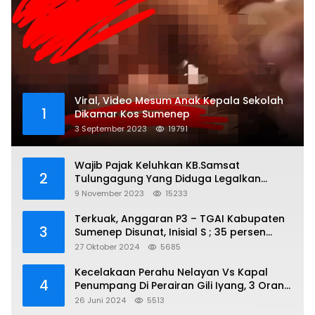
Viral, Video Mesum Anak Kepala Sekolah
1
Dikamar Kos Sumenep
3 September 2023
19791
Wajib Pajak Keluhkan KB.Samsat
2
Tulungagung Yang Diduga Legalkan
Pungli
9 November 2023
15233
Terkuak, Anggaran P3 – TGAI Kabupaten
3
Sumenep Disunat, Inisial S ; 35 persen
Bagian Oknum DPR- RI
27 Oktober 2024
5685
Kecelakaan Perahu Nelayan Vs Kapal
4
Penumpang Di Perairan Gili Iyang, 3 Orang
Hilang
26 Juni 2024
5513