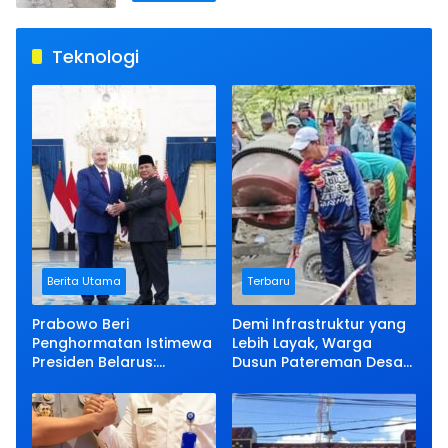
Teknologi
Berita Utama
Terbaru
Prabowo Beri
Demi Infrastruktur yang
Penghormatan Istimewa
Lebih Layak, Warga
Presiden Belarus:
Dusun Patereman Desa
Bermalam di Istana
Angkatan Lakukan
Negara
Swadaya Perbaiki Jalan
Rusak