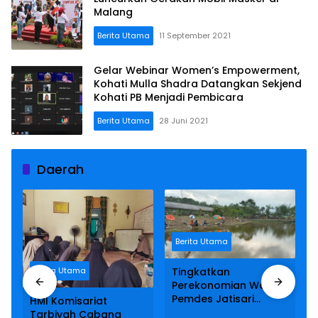
Malang
Berita Utama
11 September 2021
Gelar Webinar Women’s Empowerment,
Kohati Mulla Shadra Datangkan Sekjend
Kohati PB Menjadi Pembicara
Berita Utama
28 Juni 2021
Daerah
Berita Utama
Berita Utama
Tingkatkan
Perekonomian Warga,
Pemdes Jatisari
HMI Komisariat
Kabupaten Malang
Tarbiyah Cabang