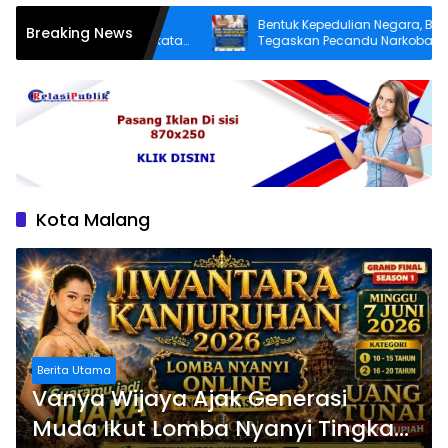
 Lebih Layak,
Bentuk Kepedulian Negara, BNN
Breaking News
an Desa Angkatan
Tegaskan Pecandu Narkoba yang Lapor
aiki Jalan Rusak
Sukarela Tidak akan Dipenjara
Kota Malang
Berita Utama
Vanya Wijaya Ajak Generasi
Muda Ikut Lomba Nyanyi Tingkat