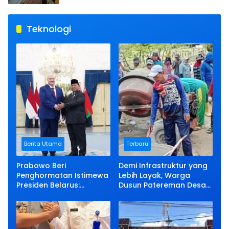
Teknologi
Berita Utama
Terbaru
Prabowo Beri
Demi Infrastruktur yang
Penghormatan Istimewa
Lebih Layak, Warga
Presiden Belarus:
Dusun Patereman Desa
Bermalam di Istana
Angkatan Lakukan
Negara
Swadaya Perbaiki Jalan
Rusak