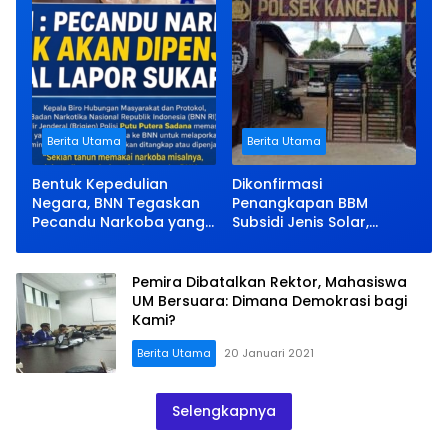
Berita Utama
Berita Utama
Bentuk Kepedulian
Dikonfirmasi
Negara, BNN Tegaskan
Penangkapan BBM
Pecandu Narkoba yang
Subsidi Jenis Solar,
Lapor Sukarela Tidak
Kapolsek Kangean Bisu
akan Dipenjara
Pemira Dibatalkan Rektor, Mahasiswa
UM Bersuara: Dimana Demokrasi bagi
Kami?
Berita Utama
20 Januari 2021
Selengkapnya