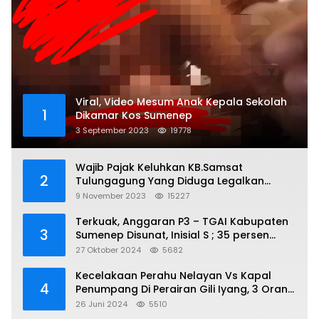
Viral, Video Mesum Anak Kepala Sekolah
1
Dikamar Kos Sumenep
3 September 2023
19778
Wajib Pajak Keluhkan KB.Samsat
2
Tulungagung Yang Diduga Legalkan
Pungli
9 November 2023
15227
Terkuak, Anggaran P3 – TGAI Kabupaten
3
Sumenep Disunat, Inisial S ; 35 persen
Bagian Oknum DPR- RI
27 Oktober 2024
5682
Kecelakaan Perahu Nelayan Vs Kapal
4
Penumpang Di Perairan Gili Iyang, 3 Orang
Hilang
26 Juni 2024
5510