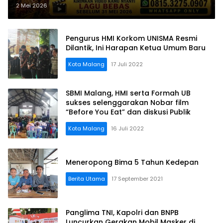
Nasional 2026
2 Mei 2026
Pengurus HMI Korkom UNISMA Resmi
Dilantik, Ini Harapan Ketua Umum Baru
Kota Malang
17 Juli 2022
SBMI Malang, HMI serta Formah UB
sukses selenggarakan Nobar film
“Before You Eat” dan diskusi Publik
Kota Malang
16 Juli 2022
Meneropong Bima 5 Tahun Kedepan
Berita Utama
17 September 2021
Panglima TNI, Kapolri dan BNPB
Luncurkan Gerakan Mobil Masker di