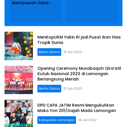
Buka Wisata
Mempawah Gelar
Pancingan
Follow-up Materi LK-1
MenKopUKM Yakin RI jadi Pusat Ikan Hias
Tropik Dunia
Berita Utama
19 Juli 2023
Opening Ceremony Musabaqoh Qira’atil
Kutub Nasional 2023 di Lamongan
Berlangsung Meriah
Berita Utama
12 Juli 2023
DPD CAPA JATIM Resmi Mengukuhkan
Mako Yon 201/Gajah Mada Lamongan
Kabupaten Lamongan
18 Juli 2022