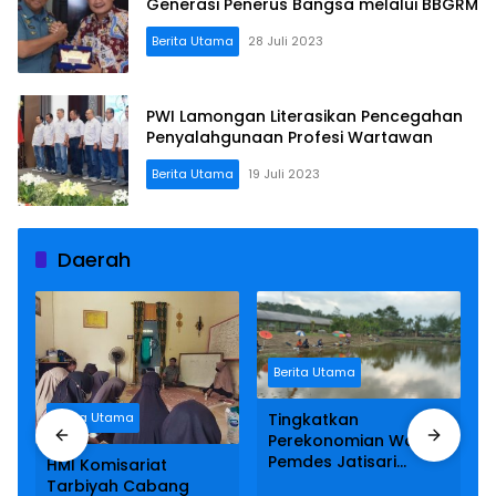
Generasi Penerus Bangsa melalui BBGRM
Berita Utama
28 Juli 2023
PWI Lamongan Literasikan Pencegahan
Penyalahgunaan Profesi Wartawan
Berita Utama
19 Juli 2023
Daerah
Berita Utama
Berita Utama
Tingkatkan
Perekonomian Warga,
Pemdes Jatisari
HMI Komisariat
Kabupaten Malang
Tarbiyah Cabang