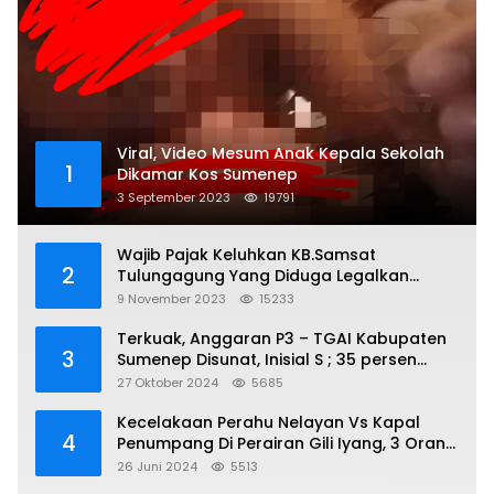
Viral, Video Mesum Anak Kepala Sekolah
1
Dikamar Kos Sumenep
3 September 2023
19791
Wajib Pajak Keluhkan KB.Samsat
2
Tulungagung Yang Diduga Legalkan
Pungli
9 November 2023
15233
Terkuak, Anggaran P3 – TGAI Kabupaten
3
Sumenep Disunat, Inisial S ; 35 persen
Bagian Oknum DPR- RI
27 Oktober 2024
5685
Kecelakaan Perahu Nelayan Vs Kapal
4
Penumpang Di Perairan Gili Iyang, 3 Orang
Hilang
26 Juni 2024
5513