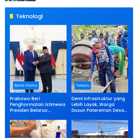
Teknologi
Berita Utama
Terbaru
Prabowo Beri
Demi Infrastruktur yang
Penghormatan Istimewa
Lebih Layak, Warga
Presiden Belarus:
Dusun Patereman Desa
Bermalam di Istana
Angkatan Lakukan
Negara
Swadaya Perbaiki Jalan
Rusak