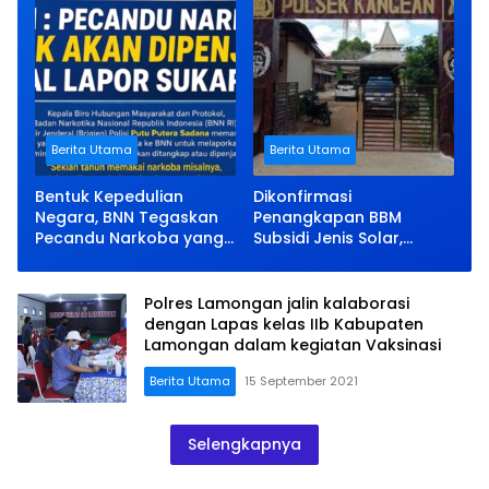
Berita Utama
Berita Utama
Bentuk Kepedulian
Dikonfirmasi
Negara, BNN Tegaskan
Penangkapan BBM
Pecandu Narkoba yang
Subsidi Jenis Solar,
Lapor Sukarela Tidak
Kapolsek Kangean Bisu
akan Dipenjara
Polres Lamongan jalin kalaborasi
dengan Lapas kelas IIb Kabupaten
Lamongan dalam kegiatan Vaksinasi
Berita Utama
15 September 2021
Selengkapnya