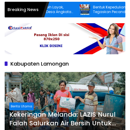
uktur yang Lebih Layak,
Bentuk Kepedulian Negara, BNN
Breaking News
 Patereman Desa Angkatan
Tegaskan Pecandu Narkoba yang
daya Perbaiki Jalan Rusak
Sukarela Tidak akan Dipenjara
Kabupaten Lamongan
Berita Utama
Kekeringan Melanda: LAZIS Nurul
Falah Salurkan Air Bersih Untuk