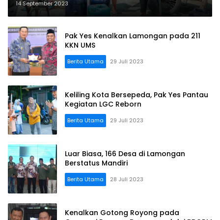
Masyarakat Lamongan
14 September 2023
Pak Yes Kenalkan Lamongan pada 211
KKN UMS
Berita Utama
29 Juli 2023
Keliling Kota Bersepeda, Pak Yes Pantau
Kegiatan LGC Reborn
Berita Utama
29 Juli 2023
Luar Biasa, 166 Desa di Lamongan
Berstatus Mandiri
Berita Utama
28 Juli 2023
Kenalkan Gotong Royong pada