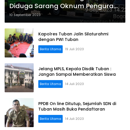
Diduga Sarang Oknum Penguras
BBM Subsidi
10 September 2023
Kapolres Tuban Jalin Silaturahmi
dengan PWI Tuban
Berita Utama
19 Juli 2023
Jelang MPLS, Kepala Disdik Tuban :
Jangan Sampai Memberatkan Siswa
Berita Utama
14 Juli 2023
PPDB On line Ditutup, Sejumlah SDN di
Tuban Masih Buka Pendaftaran
Berita Utama
14 Juli 2023