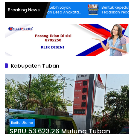
truktur yang Lebih Layak,
Bentuk Kepedulian Negara, BNN
Breaking News
un Patereman Desa Angkatan
Tegaskan Pecandu Narkoba ya
adaya Perbaiki Jalan Rusak
Sukarela Tidak akan Dipenjara
Kabupaten Tuban
Berita Utama
SPBU 53.623.26 Mulung Tuban