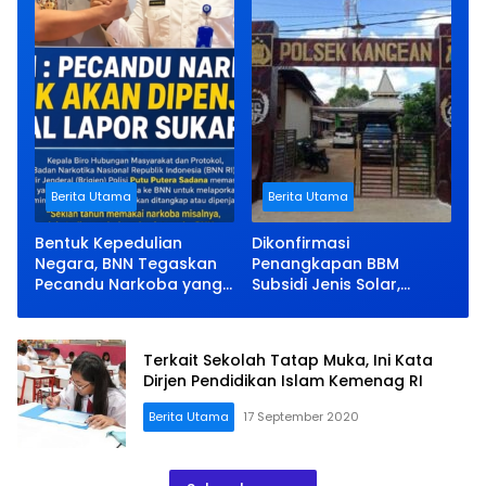
Rusak
Berita Utama
Berita Utama
Bentuk Kepedulian
Dikonfirmasi
Negara, BNN Tegaskan
Penangkapan BBM
Pecandu Narkoba yang
Subsidi Jenis Solar,
Lapor Sukarela Tidak
Kapolsek Kangean Bisu
akan Dipenjara
Terkait Sekolah Tatap Muka, Ini Kata
Dirjen Pendidikan Islam Kemenag RI
Berita Utama
17 September 2020