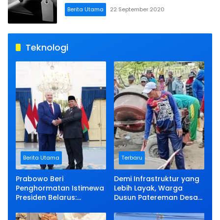
Berita Utama
22 September 2020
Teknologi
Berita Utama
Terbaru
Prabowo Beri
Demi Infrastruktur yang
Penghormatan Istimewa
Lebih Layak, Warga
Presiden Belarus:
Dusun Patereman Desa
Bermalam di Istana
Angkatan Lakukan
Negara
Swadaya Perbaiki Jalan