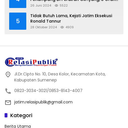
Hilang
26 Juni 2024
5522
Tidak Butuh Lama, Kejati Jatim Eksekusi
5
Ronald Tannur
28 Oktober 2024
4909
Jl.Dr.Cipto No. 10, Desa Kolor, Kecamatan Kota,
Kabupaten Sumenep
0823-3034-3021/0853-8143-4007
jatim.relasipublik@gmail.com
Kategori
Berita Utama