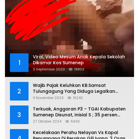
Viral, Video Mesum Anak Kepala Sekolah
1
Dikamar Kos Sumenep
3 September 2023
19802
Wajib Pajak Keluhkan KB.Samsat
2
Tulungagung Yang Diduga Legalkan
Pungli
9 November 2023
15242
Terkuak, Anggaran P3 – TGAI Kabupaten
3
Sumenep Disunat, Inisial S ; 35 persen
Bagian Oknum DPR- RI
27 Oktober 2024
5693
Kecelakaan Perahu Nelayan Vs Kapal
4
Penumpang Di Perairan Gili Iyang, 3 Orang