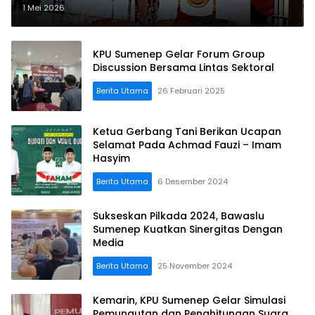
Organisasi
1 Mei 2026
KPU Sumenep Gelar Forum Group
Discussion Bersama Lintas Sektoral
Berita Utama
26 Februari 2025
Ketua Gerbang Tani Berikan Ucapan
Selamat Pada Achmad Fauzi – Imam
Hasyim
Berita Utama
6 Desember 2024
Sukseskan Pilkada 2024, Bawaslu
Sumenep Kuatkan Sinergitas Dengan
Media
Berita Utama
25 November 2024
Kemarin, KPU Sumenep Gelar Simulasi
Pemungutan dan Penghitungan Suara