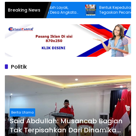
truktur yang Lebih Layak,
Bentuk Kepedulian Negara, BNN
Breaking News
n Patereman Desa Angkatan
Tegaskan Pecandu Narkoba yan
adaya Perbaiki Jalan Rusak
Sukarela Tidak akan Dipenjara
Politik
Berita Utama
Said Abdullah: Musancab Bagian
Tak Terpisahkan Dari Dinamika