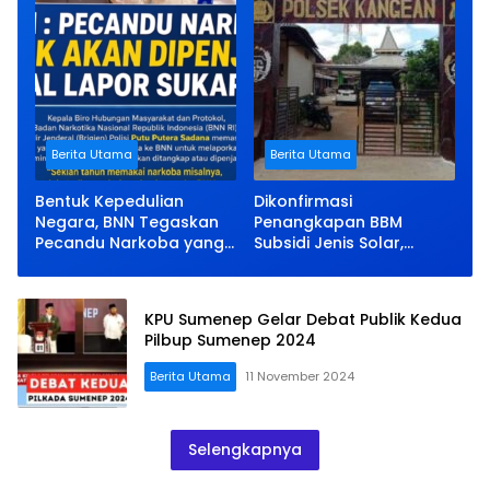
Berita Utama
Berita Utama
Bentuk Kepedulian
Dikonfirmasi
Negara, BNN Tegaskan
Penangkapan BBM
Pecandu Narkoba yang
Subsidi Jenis Solar,
Lapor Sukarela Tidak
Kapolsek Kangean Bisu
akan Dipenjara
KPU Sumenep Gelar Debat Publik Kedua
Pilbup Sumenep 2024
Berita Utama
11 November 2024
Selengkapnya