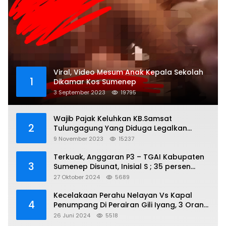
Viral, Video Mesum Anak Kepala Sekolah
1
Dikamar Kos Sumenep
3 September 2023
19795
Wajib Pajak Keluhkan KB.Samsat
2
Tulungagung Yang Diduga Legalkan
Pungli
9 November 2023
15237
Terkuak, Anggaran P3 – TGAI Kabupaten
3
Sumenep Disunat, Inisial S ; 35 persen
Bagian Oknum DPR- RI
27 Oktober 2024
5689
Kecelakaan Perahu Nelayan Vs Kapal
4
Penumpang Di Perairan Gili Iyang, 3 Orang
Hilang
26 Juni 2024
5518