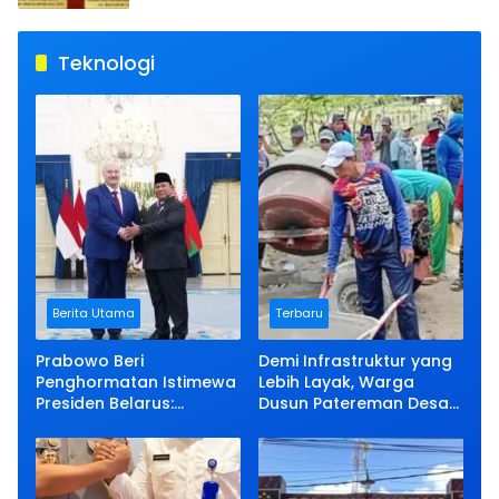
Teknologi
Berita Utama
Terbaru
Prabowo Beri
Demi Infrastruktur yang
Penghormatan Istimewa
Lebih Layak, Warga
Presiden Belarus:
Dusun Patereman Desa
Bermalam di Istana
Angkatan Lakukan
Negara
Swadaya Perbaiki Jalan
Rusak