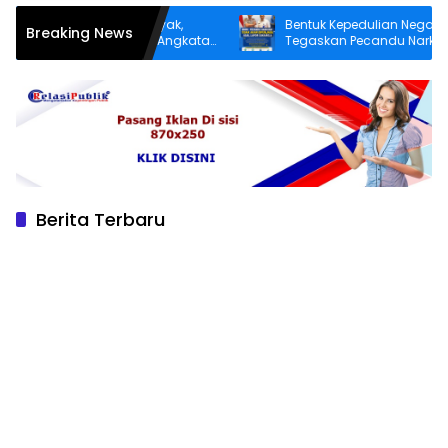
tur yang Lebih Layak,
Bentuk Kepedulian Negara, BNN
Breaking News
Patereman Desa Angkatan
Tegaskan Pecandu Narkoba yang L
ya Perbaiki Jalan Rusak
Sukarela Tidak akan Dipenjara
Berita Terbaru