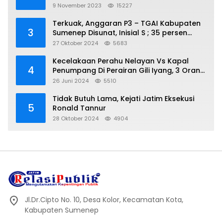
Pungli
9 November 2023
15227
Terkuak, Anggaran P3 – TGAI Kabupaten
3
Sumenep Disunat, Inisial S ; 35 persen
Bagian Oknum DPR- RI
27 Oktober 2024
5683
Kecelakaan Perahu Nelayan Vs Kapal
4
Penumpang Di Perairan Gili Iyang, 3 Orang
Hilang
26 Juni 2024
5510
Tidak Butuh Lama, Kejati Jatim Eksekusi
5
Ronald Tannur
28 Oktober 2024
4904
Jl.Dr.Cipto No. 10, Desa Kolor, Kecamatan Kota,
Kabupaten Sumenep