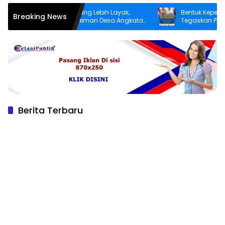
mi Infrastruktur yang Lebih Layak,
Bentuk Kepedulian Neg
Breaking News
rga Dusun Patereman Desa Angkatan
Tegaskan Pecandu Nar
kukan Swadaya Perbaiki Jalan Rusak
Sukarela Tidak akan Di
Berita Terbaru