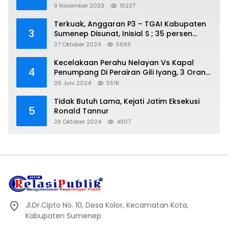
Pungli
9 November 2023
15237
Terkuak, Anggaran P3 – TGAI Kabupaten
3
Sumenep Disunat, Inisial S ; 35 persen
Bagian Oknum DPR- RI
27 Oktober 2024
5689
Kecelakaan Perahu Nelayan Vs Kapal
4
Penumpang Di Perairan Gili Iyang, 3 Orang
Hilang
26 Juni 2024
5518
Tidak Butuh Lama, Kejati Jatim Eksekusi
5
Ronald Tannur
28 Oktober 2024
4907
Jl.Dr.Cipto No. 10, Desa Kolor, Kecamatan Kota,
Kabupaten Sumenep