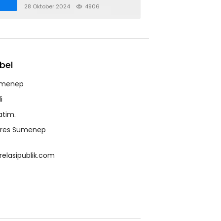
28 Oktober 2024
4906
bel
menep
i
atim.
lres Sumenep
relasipublik.com