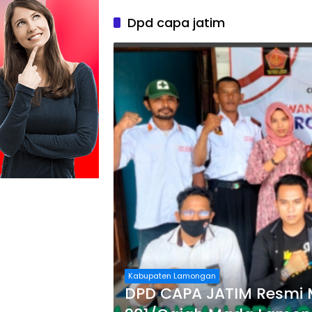
Dpd capa jatim
Kabupaten Lamongan
DPD CAPA JATIM Resmi