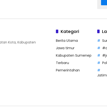
Kategori
La
Berita Utama
Su
amatan Kota, Kabupaten
Jawa timur
#d
Kabupaten Sumenep
#j
Terbaru
Po
Pemerintahan
Jatim