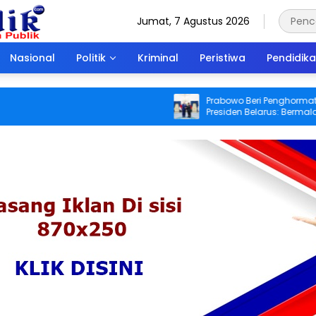
Jumat, 7 Agustus 2026
Nasional
Politik
Kriminal
Peristiwa
Pendidik
Prabowo Beri Penghormatan Istim
Presiden Belarus: Bermalam di Ist
Negara