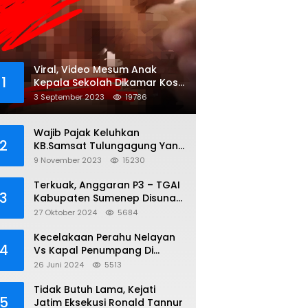
Viral, Video Mesum Anak
1
Kepala Sekolah Dikamar Kos
Sumenep
3 September 2023
19786
Wajib Pajak Keluhkan
2
KB.Samsat Tulungagung Yang
Diduga Legalkan Pungli
9 November 2023
15230
Terkuak, Anggaran P3 – TGAI
3
Kabupaten Sumenep Disunat,
Inisial S ; 35 persen Bagian
27 Oktober 2024
5684
Oknum DPR- RI
Kecelakaan Perahu Nelayan
4
Vs Kapal Penumpang Di
Perairan Gili Iyang, 3 Orang
26 Juni 2024
5513
Hilang
Tidak Butuh Lama, Kejati
5
Jatim Eksekusi Ronald Tannur