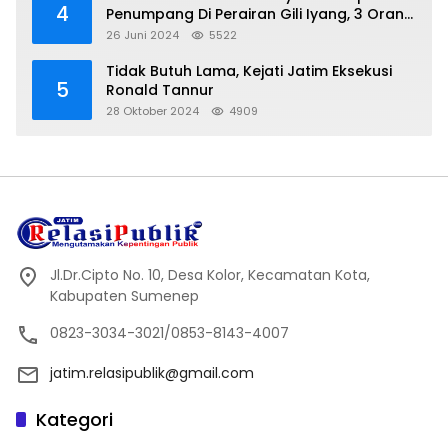
4
Penumpang Di Perairan Gili Iyang, 3 Orang
Hilang
26 Juni 2024
5522
Tidak Butuh Lama, Kejati Jatim Eksekusi
5
Ronald Tannur
28 Oktober 2024
4909
Jl.Dr.Cipto No. 10, Desa Kolor, Kecamatan Kota,
Kabupaten Sumenep
0823-3034-3021/0853-8143-4007
jatim.relasipublik@gmail.com
Kategori