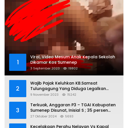
Viral, Video Mesum Anak Kepala Sekolah
1
Dikamar Kos Sumenep
3 September 2023
19802
Wajib Pajak Keluhkan KB.Samsat
2
Tulungagung Yang Diduga Legalkan
Pungli
9 November 2023
15242
Terkuak, Anggaran P3 – TGAI Kabupaten
3
Sumenep Disunat, Inisial S ; 35 persen
Bagian Oknum DPR- RI
27 Oktober 2024
5693
Kecelakaan Perahu Nelayan Vs Kapal