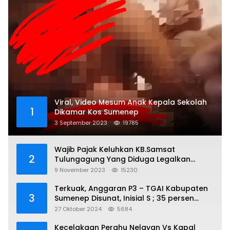
Viral, Video Mesum Anak Kepala Sekolah
1
Dikamar Kos Sumenep
3 September 2023
19785
Wajib Pajak Keluhkan KB.Samsat
2
Tulungagung Yang Diduga Legalkan
Pungli
9 November 2023
15230
Terkuak, Anggaran P3 – TGAI Kabupaten
3
Sumenep Disunat, Inisial S ; 35 persen
Bagian Oknum DPR- RI
27 Oktober 2024
5684
Kecelakaan Perahu Nelayan Vs Kapal