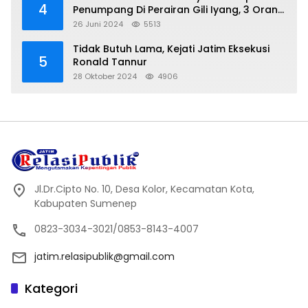
4
Penumpang Di Perairan Gili Iyang, 3 Orang
Hilang
26 Juni 2024
5513
Tidak Butuh Lama, Kejati Jatim Eksekusi
5
Ronald Tannur
28 Oktober 2024
4906
Jl.Dr.Cipto No. 10, Desa Kolor, Kecamatan Kota,
Kabupaten Sumenep
0823-3034-3021/0853-8143-4007
jatim.relasipublik@gmail.com
Kategori