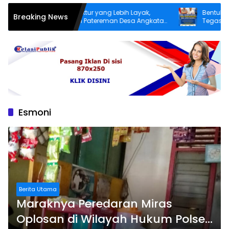
Demi Infrastruktur yang Lebih Layak,
Bentuk Kepeduli
Breaking News
Warga Dusun Patereman Desa Angkatan
Tegaskan Pecan
Lakukan Swadaya Perbaiki Jalan Rusak
Sukarela Tidak 
Esmoni
Berita Utama
Maraknya Peredaran Miras
Oplosan di Wilayah Hukum Polsek