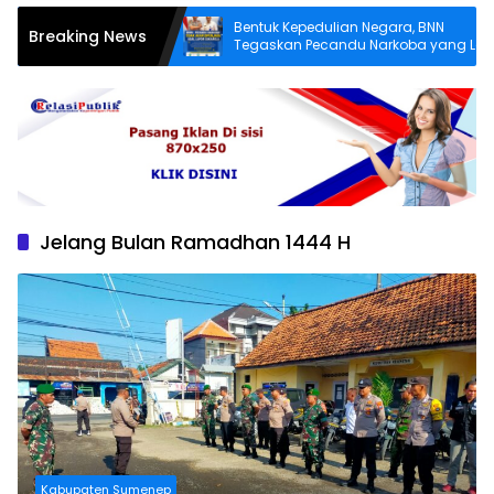
ebih Layak,
Bentuk Kepedulian Negara, BNN
Breaking News
 Desa Angkatan
Tegaskan Pecandu Narkoba yang Lapor
ki Jalan Rusak
Sukarela Tidak akan Dipenjara
Jelang Bulan Ramadhan 1444 H
Kabupaten Sumenep