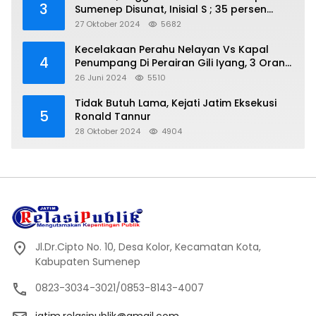
3
Sumenep Disunat, Inisial S ; 35 persen
Bagian Oknum DPR- RI
27 Oktober 2024
5682
Kecelakaan Perahu Nelayan Vs Kapal
4
Penumpang Di Perairan Gili Iyang, 3 Orang
Hilang
26 Juni 2024
5510
Tidak Butuh Lama, Kejati Jatim Eksekusi
5
Ronald Tannur
28 Oktober 2024
4904
Jl.Dr.Cipto No. 10, Desa Kolor, Kecamatan Kota,
Kabupaten Sumenep
0823-3034-3021/0853-8143-4007
jatim.relasipublik@gmail.com