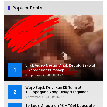
Popular Posts
Viral, Video Mesum Anak Kepala Sekolah
1
Dikamar Kos Sumenep
3 September 2023
19778
Wajib Pajak Keluhkan KB.Samsat
2
Tulungagung Yang Diduga Legalkan
Pungli
9 November 2023
15227
Terkuak, Anggaran P3 – TGAI Kabupaten