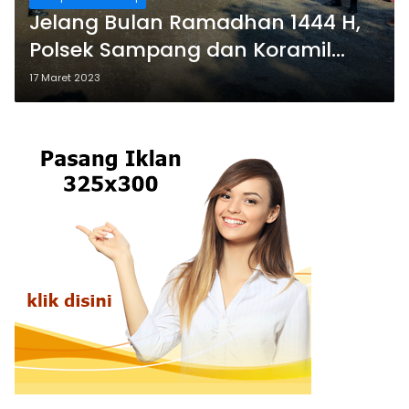
Jelang Bulan Ramadhan 1444 H,
Polsek Sampang dan Koramil
0828/01 Apel Gabungan
17 Maret 2023