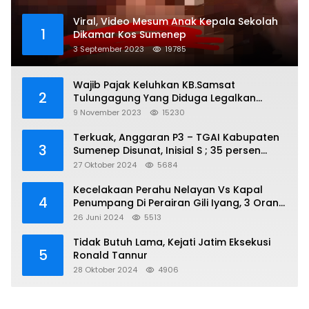
Viral, Video Mesum Anak Kepala Sekolah
1
Dikamar Kos Sumenep
3 September 2023
19785
Wajib Pajak Keluhkan KB.Samsat
2
Tulungagung Yang Diduga Legalkan
Pungli
9 November 2023
15230
Terkuak, Anggaran P3 – TGAI Kabupaten
3
Sumenep Disunat, Inisial S ; 35 persen
Bagian Oknum DPR- RI
27 Oktober 2024
5684
Kecelakaan Perahu Nelayan Vs Kapal
4
Penumpang Di Perairan Gili Iyang, 3 Orang
Hilang
26 Juni 2024
5513
Tidak Butuh Lama, Kejati Jatim Eksekusi
5
Ronald Tannur
28 Oktober 2024
4906