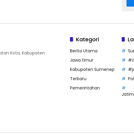
Kategori
La
Berita Utama
Su
amatan Kota, Kabupaten
Jawa timur
#d
Kabupaten Sumenep
#j
Terbaru
Po
Pemerintahan
Jatim