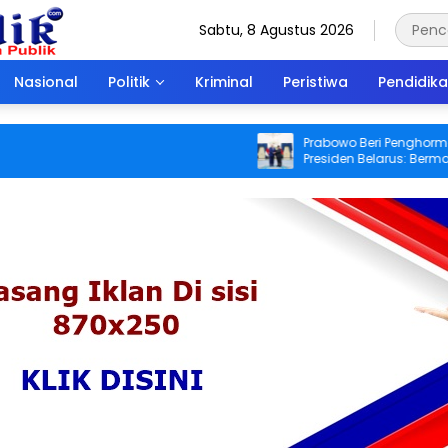
Sabtu, 8 Agustus 2026
Nasional
Politik
Kriminal
Peristiwa
Pendidik
Prabowo Beri Penghormatan Ist
Presiden Belarus: Bermalam di I
Negara