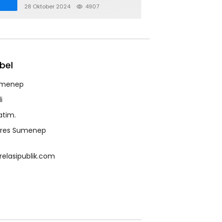
28 Oktober 2024
4907
bel
menep
i
atim.
lres Sumenep
relasipublik.com