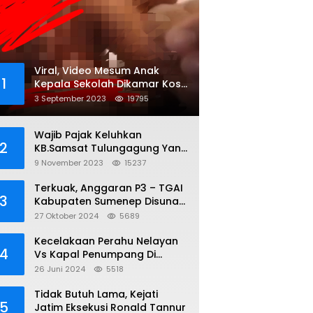
Viral, Video Mesum Anak
1
Kepala Sekolah Dikamar Kos
Sumenep
3 September 2023
19795
Wajib Pajak Keluhkan
2
KB.Samsat Tulungagung Yang
Diduga Legalkan Pungli
9 November 2023
15237
Terkuak, Anggaran P3 – TGAI
3
Kabupaten Sumenep Disunat,
Inisial S ; 35 persen Bagian
27 Oktober 2024
5689
Oknum DPR- RI
Kecelakaan Perahu Nelayan
4
Vs Kapal Penumpang Di
Perairan Gili Iyang, 3 Orang
26 Juni 2024
5518
Hilang
Tidak Butuh Lama, Kejati
5
Jatim Eksekusi Ronald Tannur