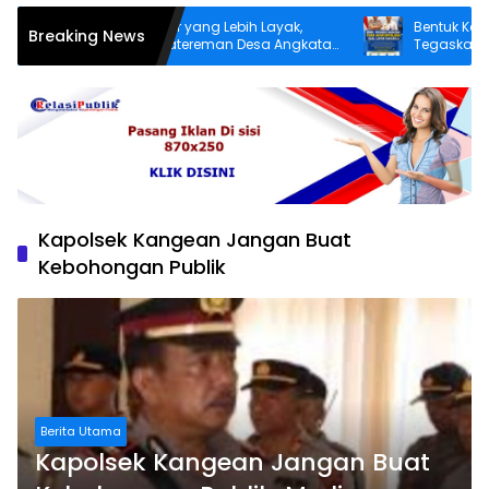
Demi Infrastruktur yang Lebih Layak,
Bentuk Kepedulian
Breaking News
Warga Dusun Patereman Desa Angkatan
Tegaskan Pecand
Lakukan Swadaya Perbaiki Jalan Rusak
Sukarela Tidak ak
Kapolsek Kangean Jangan Buat
Kebohongan Publik
Berita Utama
Kapolsek Kangean Jangan Buat