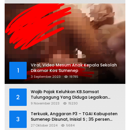
Viral, Video Mesum Anak Kepala Sekolah
1
Dikamar Kos Sumenep
3 September 2023
19785
Wajib Pajak Keluhkan KB.Samsat
2
Tulungagung Yang Diduga Legalkan
Pungli
9 November 2023
15230
Terkuak, Anggaran P3 – TGAI Kabupaten
3
Sumenep Disunat, Inisial S ; 35 persen
Bagian Oknum DPR- RI
27 Oktober 2024
5684