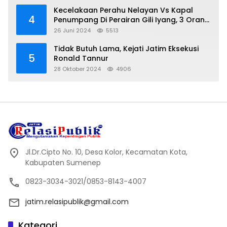
Kecelakaan Perahu Nelayan Vs Kapal
4
Penumpang Di Perairan Gili Iyang, 3 Orang
Hilang
26 Juni 2024
5513
Tidak Butuh Lama, Kejati Jatim Eksekusi
5
Ronald Tannur
28 Oktober 2024
4906
Jl.Dr.Cipto No. 10, Desa Kolor, Kecamatan Kota,
Kabupaten Sumenep
0823-3034-3021/0853-8143-4007
jatim.relasipublik@gmail.com
Kategori