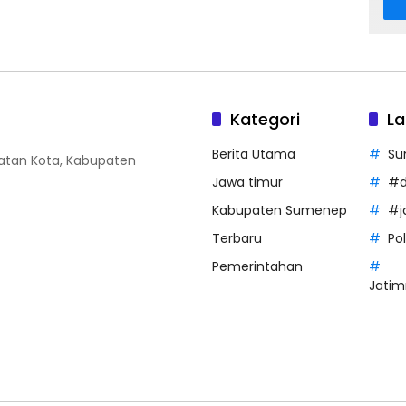
Kategori
La
Berita Utama
Su
amatan Kota, Kabupaten
Jawa timur
#d
Kabupaten Sumenep
#j
Terbaru
Po
Pemerintahan
Jatim