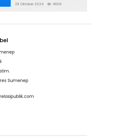
28 Oktober 2024
4906
bel
menep
i
atim.
lres Sumenep
relasipublik.com