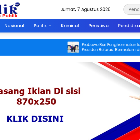
Jumat, 7 Agustus 2026
Nasional
Politik
Kriminal
Peristiwa
Pendidik
Prabowo Beri Penghormatan Istimewa
Presiden Belarus: Bermalam di Istana
Negara