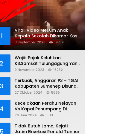
Viral, Video Mesum Anak
1
Kepala Sekolah Dikamar Kos
Sumenep
3 September 2023
19789
Wajib Pajak Keluhkan
2
KB.Samsat Tulungagung Yang
Diduga Legalkan Pungli
9 November 2023
15232
Terkuak, Anggaran P3 – TGAI
3
Kabupaten Sumenep Disunat,
Inisial S ; 35 persen Bagian
27 Oktober 2024
5685
Oknum DPR- RI
Kecelakaan Perahu Nelayan
4
Vs Kapal Penumpang Di
Perairan Gili Iyang, 3 Orang
26 Juni 2024
5513
Hilang
Tidak Butuh Lama, Kejati
5
Jatim Eksekusi Ronald Tannur