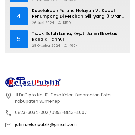
Kecelakaan Perahu Nelayan Vs Kapal
4
Penumpang Di Perairan Gili Iyang, 3 Orang
Hilang
26 Juni 2024
5510
Tidak Butuh Lama, Kejati Jatim Eksekusi
5
Ronald Tannur
28 Oktober 2024
4904
Jl.Dr.Cipto No. 10, Desa Kolor, Kecamatan Kota,
Kabupaten Sumenep
0823-3034-3021/0853-8143-4007
jatim.relasipublik@gmail.com