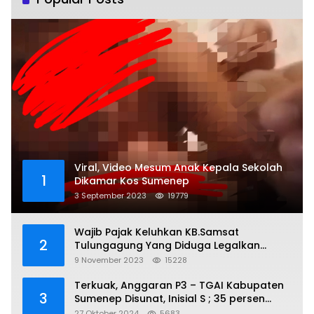
Viral, Video Mesum Anak Kepala Sekolah
1
Dikamar Kos Sumenep
3 September 2023
19779
Wajib Pajak Keluhkan KB.Samsat
2
Tulungagung Yang Diduga Legalkan
Pungli
9 November 2023
15228
Terkuak, Anggaran P3 – TGAI Kabupaten
3
Sumenep Disunat, Inisial S ; 35 persen
Bagian Oknum DPR- RI
27 Oktober 2024
5683