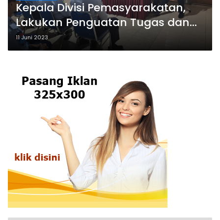
Kepala Divisi Pemasyarakatan,
Lakukan Penguatan Tugas dan
Fungsi pokok Bagi Petugas Lapas
11 Juni 2023
Kelas III Arjasa