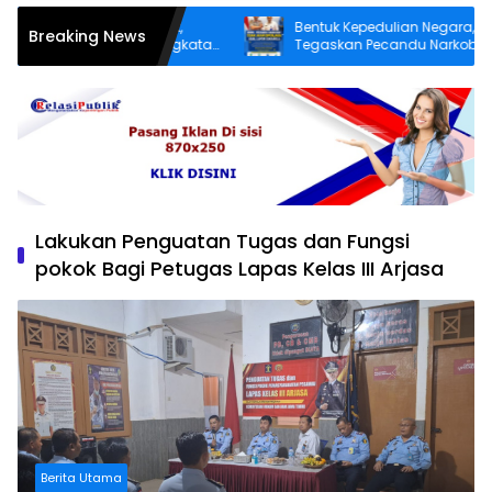
ur yang Lebih Layak,
Bentuk Kepedulian Negara, BNN
Breaking News
atereman Desa Angkatan
Tegaskan Pecandu Narkoba yang L
a Perbaiki Jalan Rusak
Sukarela Tidak akan Dipenjara
Lakukan Penguatan Tugas dan Fungsi
pokok Bagi Petugas Lapas Kelas III Arjasa
Berita Utama