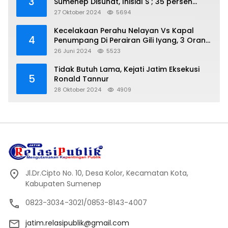
3
Sumenep Disunat, Inisial S ; 35 persen
Bagian Oknum DPR- RI
27 Oktober 2024
5694
Kecelakaan Perahu Nelayan Vs Kapal
4
Penumpang Di Perairan Gili Iyang, 3 Orang
Hilang
26 Juni 2024
5523
Tidak Butuh Lama, Kejati Jatim Eksekusi
5
Ronald Tannur
28 Oktober 2024
4909
Jl.Dr.Cipto No. 10, Desa Kolor, Kecamatan Kota,
Kabupaten Sumenep
0823-3034-3021/0853-8143-4007
jatim.relasipublik@gmail.com