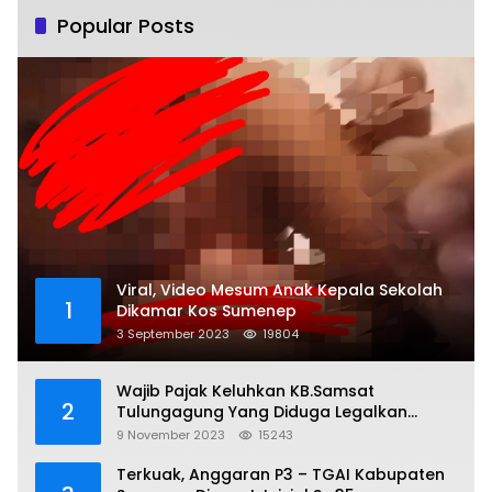
Popular Posts
Viral, Video Mesum Anak Kepala Sekolah
1
Dikamar Kos Sumenep
3 September 2023
19804
Wajib Pajak Keluhkan KB.Samsat
2
Tulungagung Yang Diduga Legalkan
Pungli
9 November 2023
15243
Terkuak, Anggaran P3 – TGAI Kabupaten