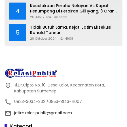
Kecelakaan Perahu Nelayan Vs Kapal
4
Penumpang Di Perairan Gili Iyang, 3 Orang
Hilang
26 Juni 2024
5522
Tidak Butuh Lama, Kejati Jatim Eksekusi
5
Ronald Tannur
28 Oktober 2024
4908
Jl.Dr.Cipto No. 10, Desa Kolor, Kecamatan Kota,
Kabupaten Sumenep
0823-3034-3021/0853-8143-4007
jatim.relasipublik@gmail.com
Kategori