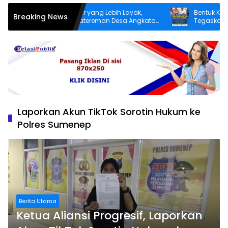
Demi Infrastruktur yang Lebih Layak,
Bentuk Kepedulia
Breaking News
Warga Dusun Patereman Desa Angkatan
Tegaskan Pecand
Lakukan Swadaya Perbaiki Jalan Rusak
Sukarela Tidak ak
Laporkan Akun TikTok Sorotin Hukum ke
Polres Sumenep
Berita Utama
Ketua Aliansi Progresif, Laporkan