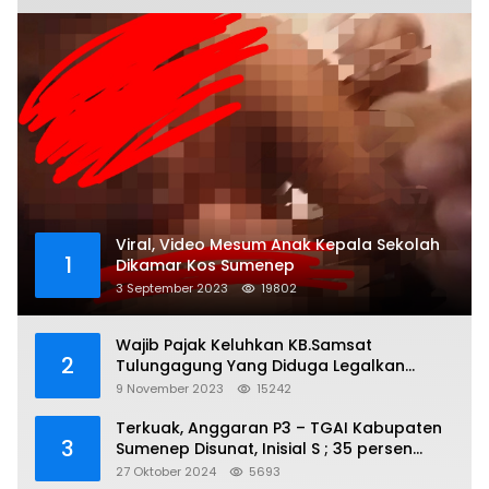
Viral, Video Mesum Anak Kepala Sekolah
1
Dikamar Kos Sumenep
3 September 2023
19802
Wajib Pajak Keluhkan KB.Samsat
2
Tulungagung Yang Diduga Legalkan
Pungli
9 November 2023
15242
Terkuak, Anggaran P3 – TGAI Kabupaten
3
Sumenep Disunat, Inisial S ; 35 persen
Bagian Oknum DPR- RI
27 Oktober 2024
5693