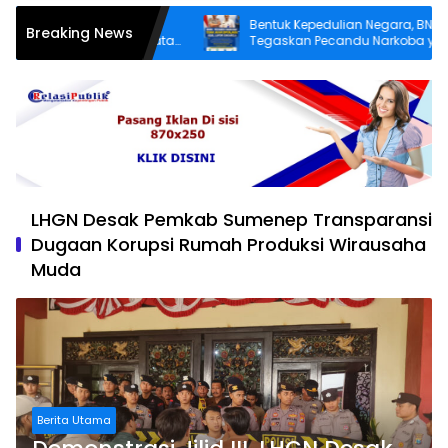
r yang Lebih Layak,
Bentuk Kepedulian Negara, BNN
Breaking News
tereman Desa Angkatan
Tegaskan Pecandu Narkoba yang Lap
 Perbaiki Jalan Rusak
Sukarela Tidak akan Dipenjara
LHGN Desak Pemkab Sumenep Transparansi
Dugaan Korupsi Rumah Produksi Wirausaha
Muda
Berita Utama