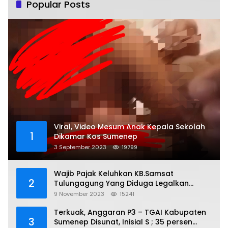
Popular Posts
Viral, Video Mesum Anak Kepala Sekolah
1
Dikamar Kos Sumenep
3 September 2023
19799
Wajib Pajak Keluhkan KB.Samsat
2
Tulungagung Yang Diduga Legalkan
Pungli
9 November 2023
15241
Terkuak, Anggaran P3 – TGAI Kabupaten
3
Sumenep Disunat, Inisial S ; 35 persen