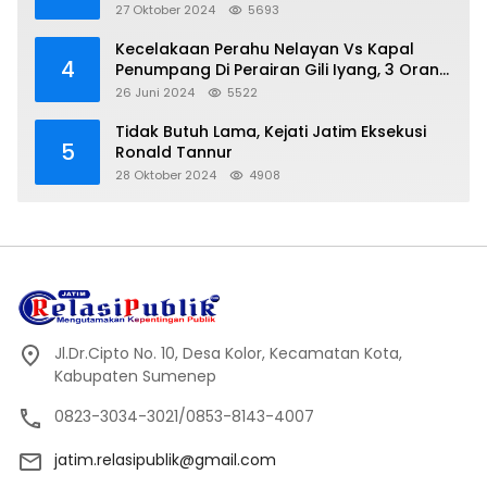
Bagian Oknum DPR- RI
27 Oktober 2024
5693
Kecelakaan Perahu Nelayan Vs Kapal
4
Penumpang Di Perairan Gili Iyang, 3 Orang
Hilang
26 Juni 2024
5522
Tidak Butuh Lama, Kejati Jatim Eksekusi
5
Ronald Tannur
28 Oktober 2024
4908
Jl.Dr.Cipto No. 10, Desa Kolor, Kecamatan Kota,
Kabupaten Sumenep
0823-3034-3021/0853-8143-4007
jatim.relasipublik@gmail.com