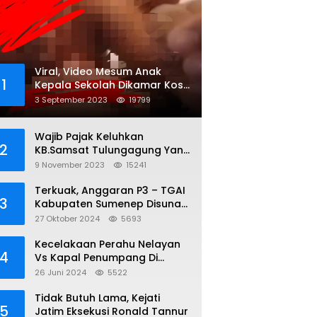
Viral, Video Mesum Anak
1
Kepala Sekolah Dikamar Kos
Sumenep
3 September 2023
19799
Wajib Pajak Keluhkan
2
KB.Samsat Tulungagung Yang
Diduga Legalkan Pungli
9 November 2023
15241
Terkuak, Anggaran P3 – TGAI
3
Kabupaten Sumenep Disunat,
Inisial S ; 35 persen Bagian
27 Oktober 2024
5693
Oknum DPR- RI
Kecelakaan Perahu Nelayan
4
Vs Kapal Penumpang Di
Perairan Gili Iyang, 3 Orang
26 Juni 2024
5522
Hilang
Tidak Butuh Lama, Kejati
5
Jatim Eksekusi Ronald Tannur