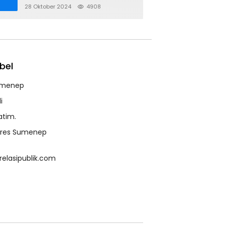
28 Oktober 2024
4908
bel
menep
i
atim.
lres Sumenep
relasipublik.com