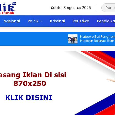
Sabtu, 8 Agustus 2026
Nasional
Politik
Kriminal
Peristiwa
Pendidik
Prabowo Beri Penghormatan Is
Presiden Belarus: Bermalam di 
Negara