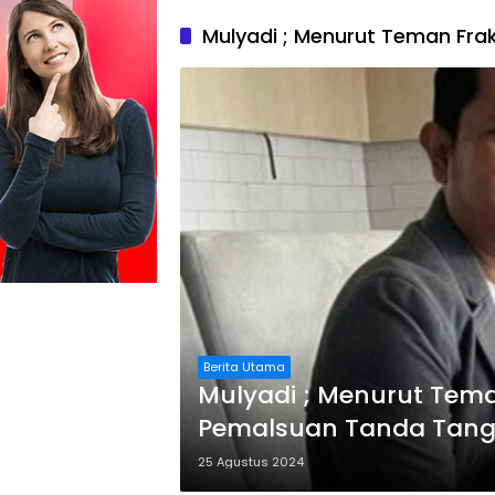
Mulyadi ; Menurut Teman Fra
Berita Utama
Mulyadi ; Menurut Tem
Pemalsuan Tanda Tanga
Benar
25 Agustus 2024