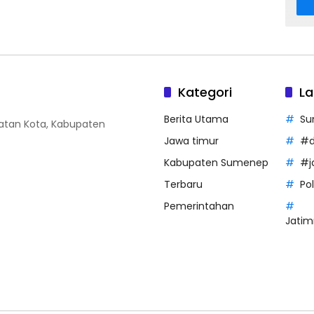
Kategori
La
Berita Utama
Su
amatan Kota, Kabupaten
Jawa timur
#d
Kabupaten Sumenep
#j
Terbaru
Po
Pemerintahan
Jatim