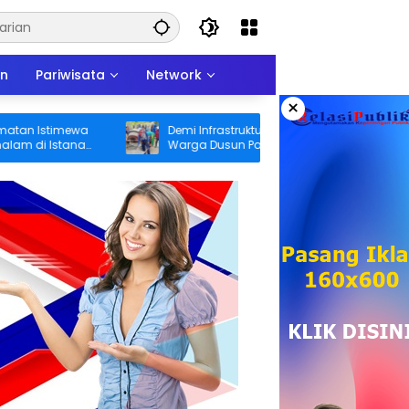
an
Pariwisata
Network
×
timewa
Demi Infrastruktur yang Lebih Layak,
Istana
Warga Dusun Patereman Desa Angkatan
Lakukan Swadaya Perbaiki Jalan Rusak