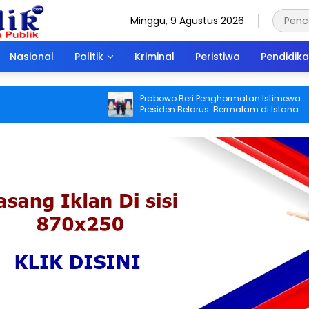
Minggu, 9 Agustus 2026
Nasional
Politik
Kriminal
Peristiwa
Pendidik
Prabowo Beri Penghormatan Istimewa
Presiden Belarus: Bermalam di Istana
Negara