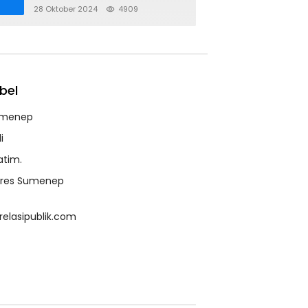
28 Oktober 2024
4909
bel
menep
i
atim.
lres Sumenep
relasipublik.com