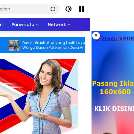
an
Pariwisata
Network
×
Demi Infrastruktur yang Lebih Layak,
Bentuk Kepedulian
Warga Dusun Patereman Desa Angkatan
Tegaskan Pecand
Lakukan Swadaya Perbaiki Jalan Rusak
Sukarela Tidak ak