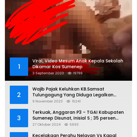
Viral, Video Mesum Anak Kepala Sekolah
1
Dikamar Kos Sumenep
3 September 2023
19799
Wajib Pajak Keluhkan KB.Samsat
2
Tulungagung Yang Diduga Legalkan
Pungli
9 November 2023
15241
Terkuak, Anggaran P3 – TGAI Kabupaten
3
Sumenep Disunat, Inisial S ; 35 persen
Bagian Oknum DPR- RI
27 Oktober 2024
5693
Kecelakaan Perahu Nelayan Vs Kapal