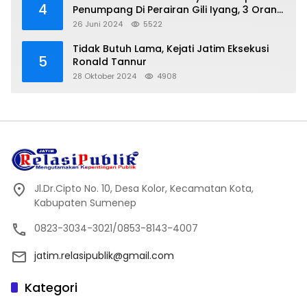
4
Penumpang Di Perairan Gili Iyang, 3 Orang
Hilang
26 Juni 2024
5522
Tidak Butuh Lama, Kejati Jatim Eksekusi
5
Ronald Tannur
28 Oktober 2024
4908
Jl.Dr.Cipto No. 10, Desa Kolor, Kecamatan Kota,
Kabupaten Sumenep
0823-3034-3021/0853-8143-4007
jatim.relasipublik@gmail.com
Kategori