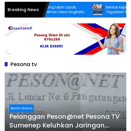
Demi Infrastruktur yang Lebih Layak,
Bentuk Kepedulian N
Breaking News
Warga Dusun Patereman Desa Angkatan
Tegaskan Pecandu 
Lakukan Swadaya Perbaiki Jalan Rusak
Sukarela Tidak akan
Pesona tv
Berita Utama
Pelanggan Peson@net Pesona TV
Sumenep Keluhkan Jaringan