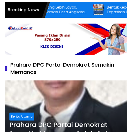
Demi Infrastruktur yang Lebih Layak,
Bentuk Kepedulian N
Breaking News
Warga Dusun Patereman Desa Angkatan
Tegaskan Pecandu 
Lakukan Swadaya Perbaiki Jalan Rusak
Sukarela Tidak akan
Prahara DPC Partai Demokrat Semakin
Memanas
Berita Utama
Prahara DPC Partai Demokrat