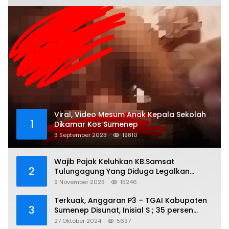
Viral, Video Mesum Anak Kepala Sekolah
1
Dikamar Kos Sumenep
3 September 2023
19810
Wajib Pajak Keluhkan KB.Samsat
2
Tulungagung Yang Diduga Legalkan
Pungli
9 November 2023
15246
Terkuak, Anggaran P3 – TGAI Kabupaten
3
Sumenep Disunat, Inisial S ; 35 persen
Bagian Oknum DPR- RI
27 Oktober 2024
5697