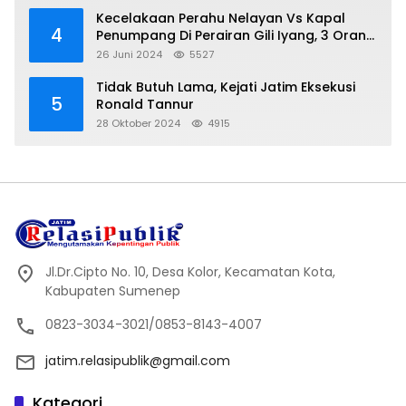
Kecelakaan Perahu Nelayan Vs Kapal
4
Penumpang Di Perairan Gili Iyang, 3 Orang
Hilang
26 Juni 2024
5527
Tidak Butuh Lama, Kejati Jatim Eksekusi
5
Ronald Tannur
28 Oktober 2024
4915
Jl.Dr.Cipto No. 10, Desa Kolor, Kecamatan Kota,
Kabupaten Sumenep
0823-3034-3021/0853-8143-4007
jatim.relasipublik@gmail.com
Kategori