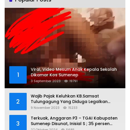
Viral, Video Mesum Anak Kepala Sekolah
1
Dikamar Kos Sumenep
3 September 2023
19791
Wajib Pajak Keluhkan KB.Samsat
2
Tulungagung Yang Diduga Legalkan
Pungli
9 November 2023
15233
Terkuak, Anggaran P3 – TGAI Kabupaten
3
Sumenep Disunat, Inisial S ; 35 persen
Bagian Oknum DPR- RI
27 Oktober 2024
5685