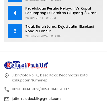
Kecelakaan Perahu Nelayan Vs Kapal
4
Penumpang Di Perairan Gili Iyang, 3 Orang
Hilang
26 Juni 2024
5513
Tidak Butuh Lama, Kejati Jatim Eksekusi
5
Ronald Tannur
28 Oktober 2024
4907
Jl.Dr.Cipto No. 10, Desa Kolor, Kecamatan Kota,
Kabupaten Sumenep
0823-3034-3021/0853-8143-4007
jatim.relasipublik@gmail.com