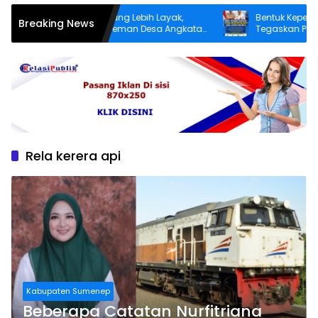
Demi Infrastruktur yang Lebih Layak,
Bentuk Kepedulian Ne
Breaking News
Warga Dusun Patereman Desa Angkatan
Tegaskan Pecandu N
Lakukan Swadaya Perbaiki Jalan Rusak
Sukarela Tidak akan 
Rela kerera api
Kabupaten Sumenep
Beberapa Catatan Nurfitriana