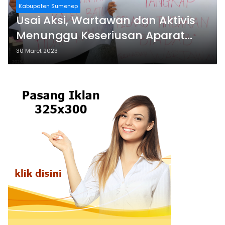
Kabupaten Sumenep
Usai Aksi, Wartawan dan Aktivis
Menunggu Keseriusan Aparat
Penegak Hukum Polres Sumenep
30 Maret 2023