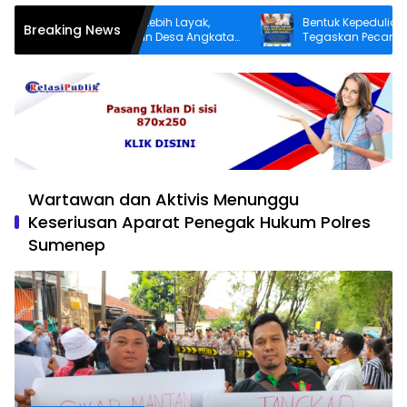
Infrastruktur yang Lebih Layak,
Bentuk Kepedulian Negara
Breaking News
a Dusun Patereman Desa Angkatan
Tegaskan Pecandu Narko
kan Swadaya Perbaiki Jalan Rusak
Sukarela Tidak akan Dipe
Wartawan dan Aktivis Menunggu
Keseriusan Aparat Penegak Hukum Polres
Sumenep