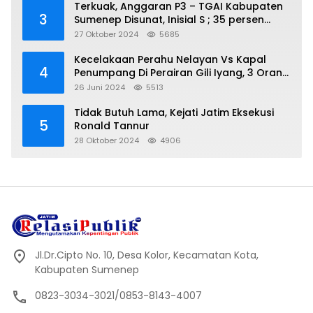
Terkuak, Anggaran P3 – TGAI Kabupaten
3
Sumenep Disunat, Inisial S ; 35 persen
Bagian Oknum DPR- RI
27 Oktober 2024
5685
Kecelakaan Perahu Nelayan Vs Kapal
4
Penumpang Di Perairan Gili Iyang, 3 Orang
Hilang
26 Juni 2024
5513
Tidak Butuh Lama, Kejati Jatim Eksekusi
5
Ronald Tannur
28 Oktober 2024
4906
Jl.Dr.Cipto No. 10, Desa Kolor, Kecamatan Kota,
Kabupaten Sumenep
0823-3034-3021/0853-8143-4007