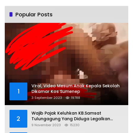
Popular Posts
Viral, Video Mesum Anak Kepala Sekolah
1
Dikamar Kos Sumenep
3 September 2023
19788
Wajib Pajak Keluhkan KB.Samsat
2
Tulungagung Yang Diduga Legalkan
Pungli
9 November 2023
15230