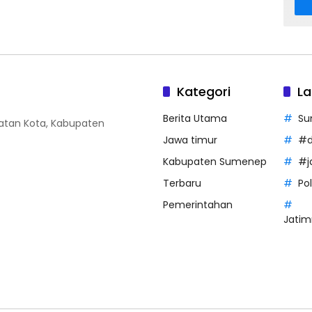
Kategori
La
Berita Utama
Su
amatan Kota, Kabupaten
Jawa timur
#d
Kabupaten Sumenep
#j
Terbaru
Po
Pemerintahan
Jatim