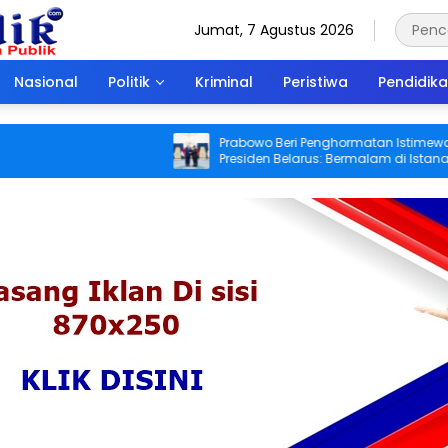
Jumat, 7 Agustus 2026
Nasional
Politik
Kriminal
Peristiwa
Pendidik
Prabowo Beri Penghormatan Istimewa
Presiden Belarus: Bermalam di Istana
Negara