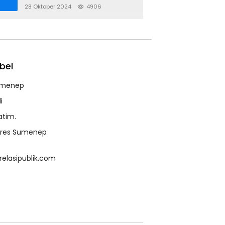
28 Oktober 2024
4906
bel
menep
i
atim.
lres Sumenep
relasipublik.com