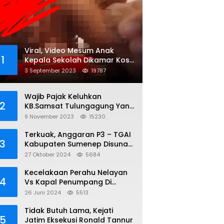
Viral, Video Mesum Anak
1
Kepala Sekolah Dikamar Kos
Sumenep
3 September 2023
19787
Wajib Pajak Keluhkan
2
KB.Samsat Tulungagung Yang
Diduga Legalkan Pungli
9 November 2023
15230
Terkuak, Anggaran P3 – TGAI
3
Kabupaten Sumenep Disunat,
Inisial S ; 35 persen Bagian
27 Oktober 2024
5684
Oknum DPR- RI
Kecelakaan Perahu Nelayan
4
Vs Kapal Penumpang Di
Perairan Gili Iyang, 3 Orang
26 Juni 2024
5513
Hilang
Tidak Butuh Lama, Kejati
5
Jatim Eksekusi Ronald Tannur