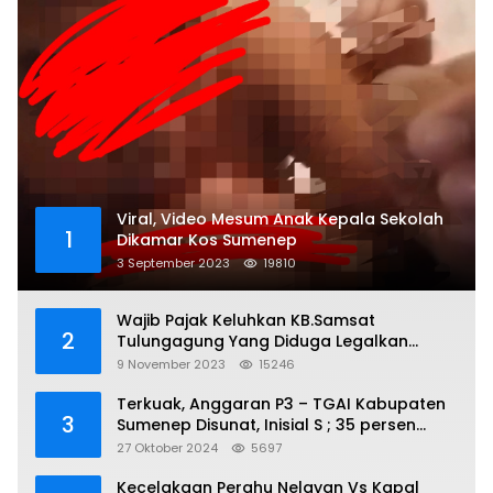
Viral, Video Mesum Anak Kepala Sekolah
1
Dikamar Kos Sumenep
3 September 2023
19810
Wajib Pajak Keluhkan KB.Samsat
2
Tulungagung Yang Diduga Legalkan
Pungli
9 November 2023
15246
Terkuak, Anggaran P3 – TGAI Kabupaten
3
Sumenep Disunat, Inisial S ; 35 persen
Bagian Oknum DPR- RI
27 Oktober 2024
5697
Kecelakaan Perahu Nelayan Vs Kapal