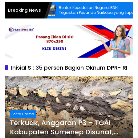
h Layak,
Bentuk Kepedulian Negara, BNN
Breaking News
esa Angkatan
Tegaskan Pecandu Narkoba yang Lapor
Jalan Rusak
Sukarela Tidak akan Dipenjara
Inisial S ; 35 persen Bagian Oknum DPR- RI
Berita Utama
Terkuak, Anggaran P3 – TGAI
Kabupaten Sumenep Disunat,