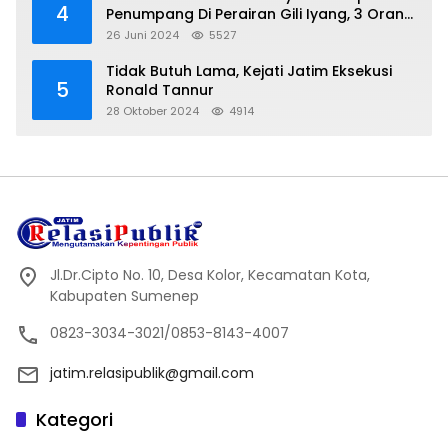
4
Penumpang Di Perairan Gili Iyang, 3 Orang
Hilang
26 Juni 2024
5527
Tidak Butuh Lama, Kejati Jatim Eksekusi
5
Ronald Tannur
28 Oktober 2024
4914
Jl.Dr.Cipto No. 10, Desa Kolor, Kecamatan Kota,
Kabupaten Sumenep
0823-3034-3021/0853-8143-4007
jatim.relasipublik@gmail.com
Kategori