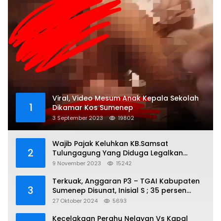
Viral, Video Mesum Anak Kepala Sekolah
1
Dikamar Kos Sumenep
3 September 2023
19802
Wajib Pajak Keluhkan KB.Samsat
2
Tulungagung Yang Diduga Legalkan
Pungli
9 November 2023
15242
Terkuak, Anggaran P3 – TGAI Kabupaten
3
Sumenep Disunat, Inisial S ; 35 persen
Bagian Oknum DPR- RI
27 Oktober 2024
5693
Kecelakaan Perahu Nelayan Vs Kapal