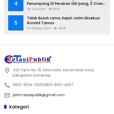
4
Penumpang Di Perairan Gili Iyang, 3 Orang
Hilang
26 Juni 2024
5522
Tidak Butuh Lama, Kejati Jatim Eksekusi
5
Ronald Tannur
28 Oktober 2024
4908
Jl.Dr.Cipto No. 10, Desa Kolor, Kecamatan Kota,
Kabupaten Sumenep
0823-3034-3021/0853-8143-4007
jatim.relasipublik@gmail.com
Kategori