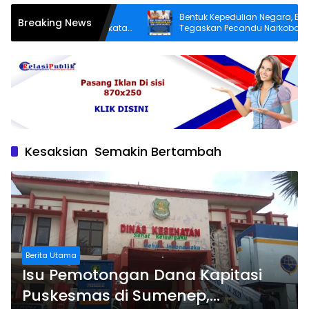
r yang Lebih Layak,
Bentuk Kepedulian Negara, BNN
Breaking News
tereman Desa Angkatan
Tegaskan Pecandu Narkoba yang La
 Perbaiki Jalan Rusak
Sukarela Tidak akan Dipenjara
Kesaksian Semakin Bertambah
Berita Utama
Isu Pemotongan Dana Kapitasi
Puskesmas di Sumenep,