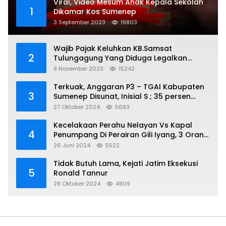
Viral, Video Mesum Anak Kepala Sekolah
1
Dikamar Kos Sumenep
3 September 2023
19803
Wajib Pajak Keluhkan KB.Samsat
2
Tulungagung Yang Diduga Legalkan
Pungli
9 November 2023
15242
Terkuak, Anggaran P3 – TGAI Kabupaten
3
Sumenep Disunat, Inisial S ; 35 persen
Bagian Oknum DPR- RI
27 Oktober 2024
5693
Kecelakaan Perahu Nelayan Vs Kapal
4
Penumpang Di Perairan Gili Iyang, 3 Orang
Hilang
26 Juni 2024
5522
Tidak Butuh Lama, Kejati Jatim Eksekusi
5
Ronald Tannur
28 Oktober 2024
4909