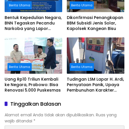
Berita Utama
Berita Utama
Bentuk Kepedulian Negara,
Dikonfirmasi Penangkapan
BNN Tegaskan Pecandu
BBM Subsidi Jenis Solar,
Narkoba yang Lapor
Kapolsek Kangean Bisu
Sukarela Tidak akan
Dipenjara
Berita Utama
Berita Utama
Uang Rp10 Triliun Kembali
Tudingan LSM Lapar H. Ardi,
ke Negara, Prabowo: Bisa
Pernyataan Panik, Upaya
Renovasi 5.000 Puskesmas
Pembunuhan Karakter
Terhadap Johari
Tinggalkan Balasan
Alamat email Anda tidak akan dipublikasikan.
Ruas yang
wajib ditandai
*