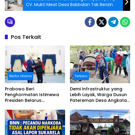
CV. Mukti Meat Desa Babbalan Tak Berizin
Pos Terkait
Berita Utama
Terbaru
Prabowo Beri
Demi Infrastruktur yang
Penghormatan Istimewa
Lebih Layak, Warga Dusun
Presiden Belarus:
Patereman Desa Angkatan
Bermalam di Istana
Lakukan Swadaya Perbaiki
Negara
Jalan Rusak