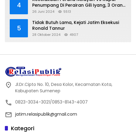
4
Penumpang Di Perairan Gili Iyang, 3 Orang
Hilang
26 Juni 2024
5513
Tidak Butuh Lama, Kejati Jatim Eksekusi
5
Ronald Tannur
28 Oktober 2024
4907
Jl.Dr.Cipto No. 10, Desa Kolor, Kecamatan Kota,
Kabupaten Sumenep
0823-3034-3021/0853-8143-4007
jatim.relasipublik@gmail.com
Kategori