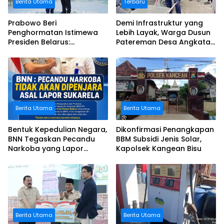
Berita Utama
Terbaru
Prabowo Beri
Demi Infrastruktur yang
Penghormatan Istimewa
Lebih Layak, Warga Dusun
Presiden Belarus:
Patereman Desa Angkatan
Bermalam di Istana
Lakukan Swadaya Perbaiki
Negara
Jalan Rusak
Berita Utama
Berita Utama
Bentuk Kepedulian Negara,
Dikonfirmasi Penangkapan
BNN Tegaskan Pecandu
BBM Subsidi Jenis Solar,
Narkoba yang Lapor
Kapolsek Kangean Bisu
Sukarela Tidak akan
Dipenjara
Berita Utama
Berita Utama