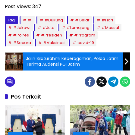
Post Views:
347
Tag:
#1
#Dukung
#Gelar
#Hari
#Jokowi
#Juta
#Lumajang
#Massal
#Polres
#Presiden
#Program
#Secara
#Vaksinasi
covid-19
Jalin Silaturahmi Keberagaman, Polda Jatim
Terima Audensi PGI Jatim
Pos Terkait