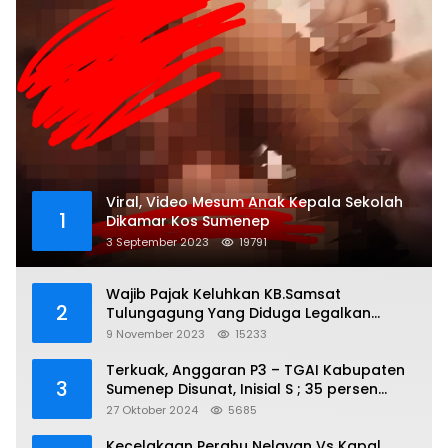
Viral, Video Mesum Anak Kepala Sekolah
1
Dikamar Kos Sumenep
3 September 2023
19791
Wajib Pajak Keluhkan KB.Samsat
2
Tulungagung Yang Diduga Legalkan
Pungli
9 November 2023
15233
Terkuak, Anggaran P3 – TGAI Kabupaten
3
Sumenep Disunat, Inisial S ; 35 persen
Bagian Oknum DPR- RI
27 Oktober 2024
5685
Kecelakaan Perahu Nelayan Vs Kapal