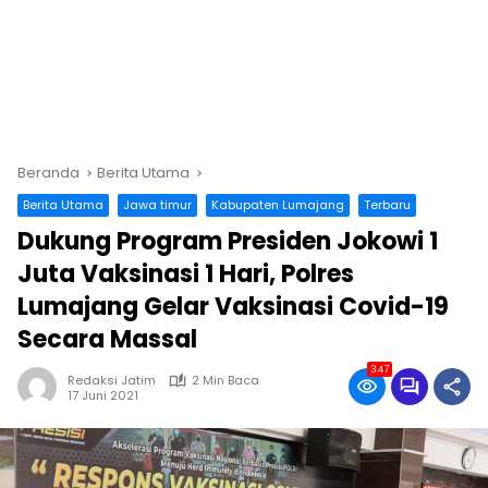
Beranda
Berita Utama
Berita Utama
Jawa timur
Kabupaten Lumajang
Terbaru
Dukung Program Presiden Jokowi 1
Juta Vaksinasi 1 Hari, Polres
Lumajang Gelar Vaksinasi Covid-19
Secara Massal
347
Redaksi Jatim
2 Min Baca
17 Juni 2021