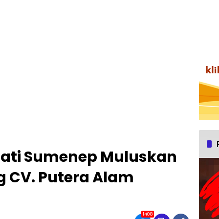
upati Sumenep Muluskan
g CV. Putera Alam
1408