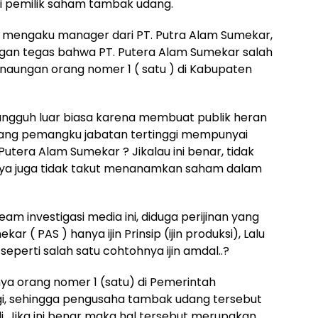
i pemilik saham tambak udang.
g mengaku manager dari PT. Putra Alam Sumekar,
engan tegas bahwa PT. Putera Alam Sumekar salah
 naungan orang nomer 1 ( satu ) di Kabupaten
ungguh luar biasa karena membuat publik heran
rang pemangku jabatan tertinggi mempunyai
tera Alam Sumekar ? Jikalau ini benar, tidak
nnya juga tidak takut menanamkan saham dalam
m investigasi media ini, diduga perijinan yang
r ( PAS ) hanya ijin Prinsip (ijin produksi), Lalu
seperti salah satu cohtohnya ijin amdal..?
a orang nomer 1 (satu) di Pemerintah
, sehingga pengusaha tambak udang tersebut
, Jika ini benar maka hal tersebut merupakan