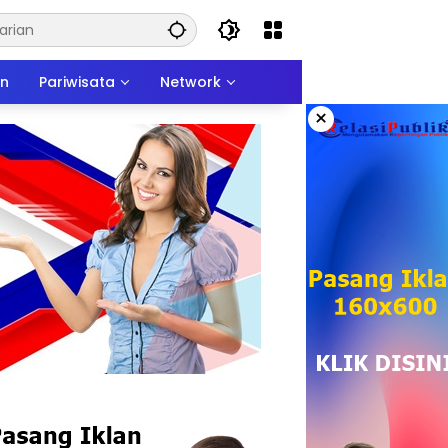
an
Pariwisata
Network
×