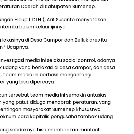
eraturan Daerah di Kabupaten Sumenep.
kungan Hidup ( DLH ), Arif Susanto menyatakan
en itu belum keluar ijinnya
okasinya di Desa Campor dan Belluk ares itu
n,” Ucapnya.
vestigasi media ini selaku social control, adanya
 udang yang berlokasi di desa campor, dan desa
but, Team media ini berhasil mengantongi
r yang bisa dipercaya.
un tersebut team media ini semakin antusias
yang patut diduga menabrak peraturan, yang
pentingan masyarakat Sumenep khususnya
eh oknum para kapitalis pengusaha tambak udang.
ang setidaknya bisa memberikan manfaat