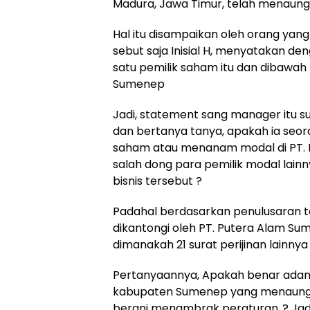
Madura, Jawa Timur, telah menaung
Hal itu disampaikan oleh orang yan
sebut saja Inisial H, menyatakan d
satu pemilik saham itu dan dibawah
Sumenep
Jadi, statement sang manager itu s
dan bertanya tanya, apakah ia seo
saham atau menanam modal di PT. Pu
salah dong para pemilik modal lai
bisnis tersebut ?
Padahal berdasarkan penulusaran tea
dikantongi oleh PT. Putera Alam Sumeka
dimanakah 21 surat perijinan lainnya 
Pertanyaannya, Apakah benar adany
kabupaten Sumenep yang menaungi
berani menambrak peraturan..? Jadi