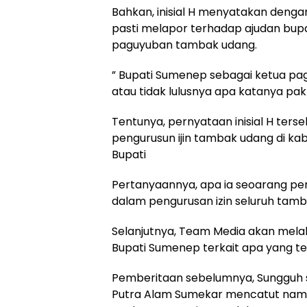
Bahkan, inisial H menyatakan denga
pasti melapor terhadap ajudan bupat
paguyuban tambak udang.
” Bupati Sumenep sebagai ketua pag
atau tidak lulusnya apa katanya pak
Tentunya, pernyataan inisial H ters
pengurusun ijin tambak udang di ka
Bupati
Pertanyaannya, apa ia seoarang p
dalam pengurusan izin seluruh tam
Selanjutnya, Team Media akan melak
Bupati Sumenep terkait apa yang tel
Pemberitaan sebelumnya, Sungguh 
Putra Alam Sumekar mencatut nama 