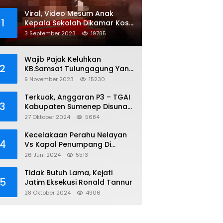
Viral, Video Mesum Anak
1
Kepala Sekolah Dikamar Kos
Sumenep
3 September 2023
19785
Wajib Pajak Keluhkan
2
KB.Samsat Tulungagung Yang
Diduga Legalkan Pungli
9 November 2023
15230
Terkuak, Anggaran P3 – TGAI
3
Kabupaten Sumenep Disunat,
Inisial S ; 35 persen Bagian
27 Oktober 2024
5684
Oknum DPR- RI
Kecelakaan Perahu Nelayan
4
Vs Kapal Penumpang Di
Perairan Gili Iyang, 3 Orang
26 Juni 2024
5513
Hilang
Tidak Butuh Lama, Kejati
5
Jatim Eksekusi Ronald Tannur
28 Oktober 2024
4906