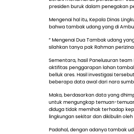
presiden buruk dalam penegakan p
Mengenai hal itu, Kepala Dinas Ling
bahwa tambak udang yang di Ambunt
” Mengenai Dua Tambak udang yang l
silahkan tanya pak Rahman perizina
Sementara, hasil Panelusuran team In
aktifitas penggarapan lahan tambak
belluk ares. Hasil investigasi terse
beberapa data awal dari nara sumbe
Maka, berdasarkan data yang dhimp
untuk mengungkap temuan-temuan 
diduga tidak memihak terhadap ke
lingkungan sekitar dan dikibulin ol
Padahal, dengan adanya tambak ud