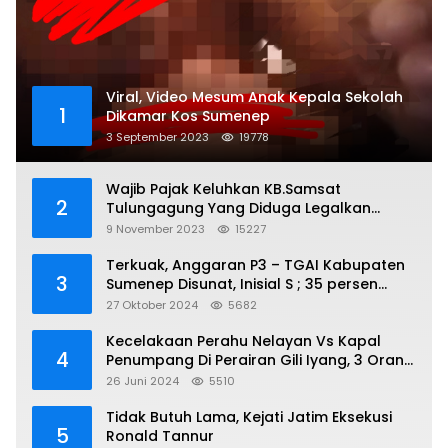
Viral, Video Mesum Anak Kepala Sekolah
1
Dikamar Kos Sumenep
3 September 2023
19778
Wajib Pajak Keluhkan KB.Samsat
2
Tulungagung Yang Diduga Legalkan
Pungli
9 November 2023
15227
Terkuak, Anggaran P3 – TGAI Kabupaten
3
Sumenep Disunat, Inisial S ; 35 persen
Bagian Oknum DPR- RI
27 Oktober 2024
5682
Kecelakaan Perahu Nelayan Vs Kapal
4
Penumpang Di Perairan Gili Iyang, 3 Orang
Hilang
26 Juni 2024
5510
Tidak Butuh Lama, Kejati Jatim Eksekusi
5
Ronald Tannur