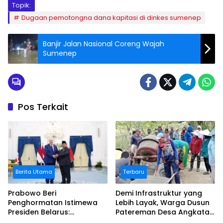
Topik:
Dugaan pemotongna dana kapitasi di dinkes sumenep
Banjir Jalan Nasional Coreng Wajah
Sumenep
Pos Terkait
Berita Utama
Terbaru
Prabowo Beri
Demi Infrastruktur yang
Penghormatan Istimewa
Lebih Layak, Warga Dusun
Presiden Belarus:
Patereman Desa Angkatan
Bermalam di Istana
Lakukan Swadaya Perbaiki