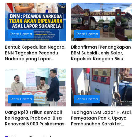
Negara
Jalan Rusak
Berita Utama
Berita Utama
Bentuk Kepedulian Negara,
Dikonfirmasi Penangkapan
BNN Tegaskan Pecandu
BBM Subsidi Jenis Solar,
Narkoba yang Lapor
Kapolsek Kangean Bisu
Sukarela Tidak akan
Dipenjara
Berita Utama
Berita Utama
Uang Rp10 Triliun Kembali
Tudingan LSM Lapar H. Ardi,
ke Negara, Prabowo: Bisa
Pernyataan Panik, Upaya
Renovasi 5.000 Puskesmas
Pembunuhan Karakter
Terhadap Johari