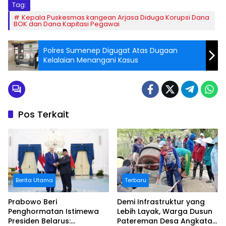
Tag:
Kepala Puskesmas kangean Arjasa Diduga Korupsi Dana
BOK dan Dana Kapitasi Pegawai
Polres Sumenep Digugat Atas Dugaan
Kelalaian Menangani Kasus
Pos Terkait
Berita Utama
Terbaru
Prabowo Beri
Demi Infrastruktur yang
Penghormatan Istimewa
Lebih Layak, Warga Dusun
Presiden Belarus:
Patereman Desa Angkatan