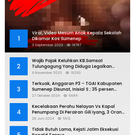
Viral, Video Mesum Anak Kepala Sekolah
1
Dikamar Kos Sumenep
3 September 2023
19787
Wajib Pajak Keluhkan KB.Samsat
2
Tulungagung Yang Diduga Legalkan
Pungli
9 November 2023
15230
Terkuak, Anggaran P3 – TGAI Kabupaten
3
Sumenep Disunat, Inisial S ; 35 persen
Bagian Oknum DPR- RI
27 Oktober 2024
5684
Kecelakaan Perahu Nelayan Vs Kapal
4
Penumpang Di Perairan Gili Iyang, 3 Orang
Hilang
26 Juni 2024
5513
Tidak Butuh Lama, Kejati Jatim Eksekusi
5
Ronald Tannur