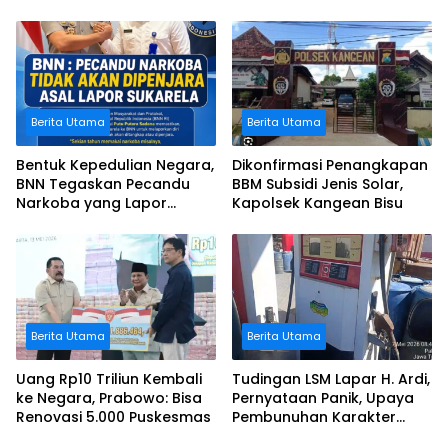
Bermalam di Istana
Lakukan Swadaya Perbaiki
Negara
Jalan Rusak
Berita Utama
Berita Utama
Bentuk Kepedulian Negara,
Dikonfirmasi Penangkapan
BNN Tegaskan Pecandu
BBM Subsidi Jenis Solar,
Narkoba yang Lapor
Kapolsek Kangean Bisu
Sukarela Tidak akan
Dipenjara
Berita Utama
Berita Utama
Uang Rp10 Triliun Kembali
Tudingan LSM Lapar H. Ardi,
ke Negara, Prabowo: Bisa
Pernyataan Panik, Upaya
Renovasi 5.000 Puskesmas
Pembunuhan Karakter
Terhadap Johari