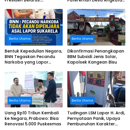
Presiden Belarus:
Patereman Desa Angkatan
Bermalam di Istana
Lakukan Swadaya Perbaiki
Negara
Jalan Rusak
Berita Utama
Berita Utama
Bentuk Kepedulian Negara,
Dikonfirmasi Penangkapan
BNN Tegaskan Pecandu
BBM Subsidi Jenis Solar,
Narkoba yang Lapor
Kapolsek Kangean Bisu
Sukarela Tidak akan
Dipenjara
Berita Utama
Berita Utama
Uang Rp10 Triliun Kembali
Tudingan LSM Lapar H. Ardi,
ke Negara, Prabowo: Bisa
Pernyataan Panik, Upaya
Renovasi 5.000 Puskesmas
Pembunuhan Karakter
Terhadap Johari