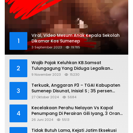
Viral, Video Mesum Anak Kepala Sekolah
1
Dikamar Kos Sumenep
3 September 2023
19785
Wajib Pajak Keluhkan KB.Samsat
2
Tulungagung Yang Diduga Legalkan
Pungli
9 November 2023
15230
Terkuak, Anggaran P3 – TGAI Kabupaten
3
Sumenep Disunat, Inisial S ; 35 persen
Bagian Oknum DPR- RI
27 Oktober 2024
5684
Kecelakaan Perahu Nelayan Vs Kapal
4
Penumpang Di Perairan Gili Iyang, 3 Orang
Hilang
26 Juni 2024
5513
Tidak Butuh Lama, Kejati Jatim Eksekusi