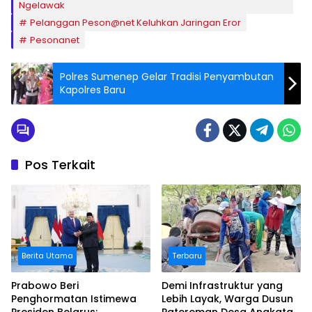
Ngelawak
Pelanggan Peson@net Keluhkan Jaringan Eror
Pesonanet
Polres Sumenep Gelar Tradisi Penyambutan
Kapolres Baru
Pos Terkait
Berita Utama
Terbaru
Prabowo Beri
Demi Infrastruktur yang
Penghormatan Istimewa
Lebih Layak, Warga Dusun