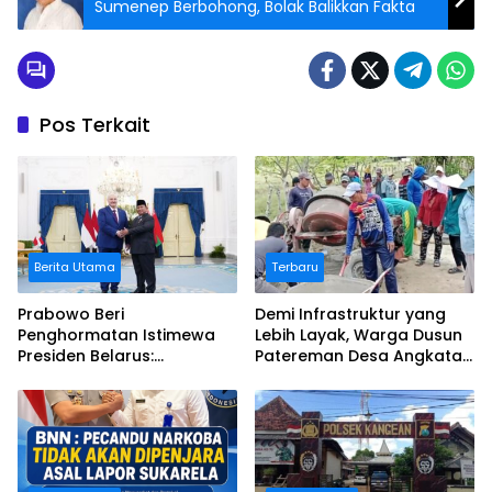
Sumenep Berbohong, Bolak Balikkan Fakta
Pos Terkait
Berita Utama
Terbaru
Prabowo Beri
Demi Infrastruktur yang
Penghormatan Istimewa
Lebih Layak, Warga Dusun
Presiden Belarus:
Patereman Desa Angkatan
Bermalam di Istana
Lakukan Swadaya Perbaiki
Negara
Jalan Rusak