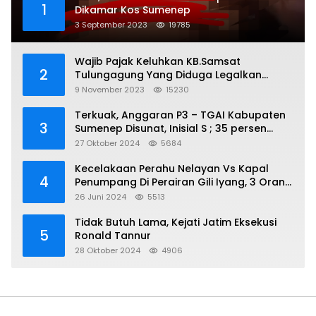
1
Dikamar Kos Sumenep
3 September 2023
19785
Wajib Pajak Keluhkan KB.Samsat
2
Tulungagung Yang Diduga Legalkan
Pungli
9 November 2023
15230
Terkuak, Anggaran P3 – TGAI Kabupaten
3
Sumenep Disunat, Inisial S ; 35 persen
Bagian Oknum DPR- RI
27 Oktober 2024
5684
Kecelakaan Perahu Nelayan Vs Kapal
4
Penumpang Di Perairan Gili Iyang, 3 Orang
Hilang
26 Juni 2024
5513
Tidak Butuh Lama, Kejati Jatim Eksekusi
5
Ronald Tannur
28 Oktober 2024
4906