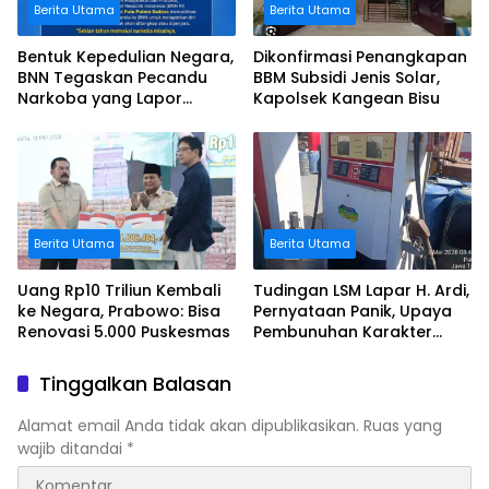
Berita Utama
Berita Utama
Bentuk Kepedulian Negara,
Dikonfirmasi Penangkapan
BNN Tegaskan Pecandu
BBM Subsidi Jenis Solar,
Narkoba yang Lapor
Kapolsek Kangean Bisu
Sukarela Tidak akan
Dipenjara
Berita Utama
Berita Utama
Uang Rp10 Triliun Kembali
Tudingan LSM Lapar H. Ardi,
ke Negara, Prabowo: Bisa
Pernyataan Panik, Upaya
Renovasi 5.000 Puskesmas
Pembunuhan Karakter
Terhadap Johari
Tinggalkan Balasan
Alamat email Anda tidak akan dipublikasikan.
Ruas yang
wajib ditandai
*