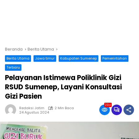
Beranda
Berita Utama
Berita Utama
Jawa timur
Kabupaten Sumenep
Pemerintahan
Terbaru
Pelayanan Istimewa Poliklinik Gizi
RSUD Sumenep, Layani Konsultasi
Gizi Pasien
294
Redaksi Jatim
2 Min Baca
24 Agustus 2024