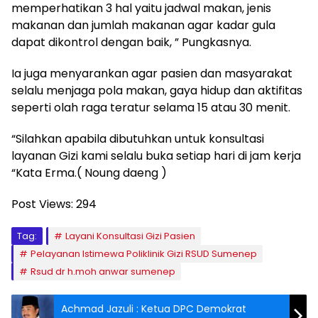
memperhatikan 3 hal yaitu jadwal makan, jenis
makanan dan jumlah makanan agar kadar gula
dapat dikontrol dengan baik, ” Pungkasnya.
Ia juga menyarankan agar pasien dan masyarakat
selalu menjaga pola makan, gaya hidup dan aktifitas
seperti olah raga teratur selama 15 atau 30 menit.
“Silahkan apabila dibutuhkan untuk konsultasi
layanan Gizi kami selalu buka setiap hari di jam kerja
“Kata Erma.( Noung daeng )
Post Views:
294
Tag:
Layani Konsultasi Gizi Pasien
Pelayanan Istimewa Poliklinik Gizi RSUD Sumenep
Rsud dr h.moh anwar sumenep
Achmad Jazuli : Ketua DPC Demokrat