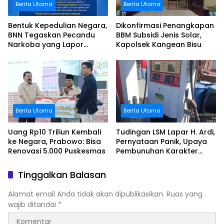
Berita Utama
Berita Utama
Bentuk Kepedulian Negara,
Dikonfirmasi Penangkapan
BNN Tegaskan Pecandu
BBM Subsidi Jenis Solar,
Narkoba yang Lapor
Kapolsek Kangean Bisu
Sukarela Tidak akan
Dipenjara
Berita Utama
Berita Utama
Uang Rp10 Triliun Kembali
Tudingan LSM Lapar H. Ardi,
ke Negara, Prabowo: Bisa
Pernyataan Panik, Upaya
Renovasi 5.000 Puskesmas
Pembunuhan Karakter
Terhadap Johari
Tinggalkan Balasan
Alamat email Anda tidak akan dipublikasikan.
Ruas yang
wajib ditandai
*