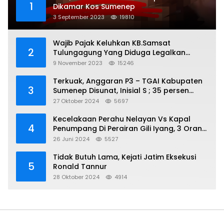
1
Dikamar Kos Sumenep
3 September 2023
19810
Wajib Pajak Keluhkan KB.Samsat
2
Tulungagung Yang Diduga Legalkan
Pungli
9 November 2023
15246
Terkuak, Anggaran P3 – TGAI Kabupaten
3
Sumenep Disunat, Inisial S ; 35 persen
Bagian Oknum DPR- RI
27 Oktober 2024
5697
Kecelakaan Perahu Nelayan Vs Kapal
4
Penumpang Di Perairan Gili Iyang, 3 Orang
Hilang
26 Juni 2024
5527
Tidak Butuh Lama, Kejati Jatim Eksekusi
5
Ronald Tannur
28 Oktober 2024
4914