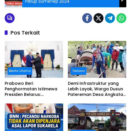
Pilbup Sumenep 2024
Pos Terkait
Berita Utama
Terbaru
Prabowo Beri
Demi Infrastruktur yang
Penghormatan Istimewa
Lebih Layak, Warga Dusun
Presiden Belarus:
Patereman Desa Angkatan
Bermalam di Istana
Lakukan Swadaya Perbaiki
Negara
Jalan Rusak