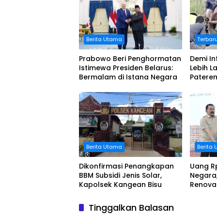
Berita Utama
Terbar
Prabowo Beri Penghormatan
Demi In
Istimewa Presiden Belarus:
Lebih L
Bermalam di Istana Negara
Patere
Lakuka
Jalan 
Berita Utama
Berita
Dikonfirmasi Penangkapan
Uang Rp
BBM Subsidi Jenis Solar,
Negara,
Kapolsek Kangean Bisu
Renova
Tinggalkan Balasan