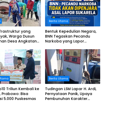
u
Berita Utama
frastruktur yang
Bentuk Kepedulian Negara,
ayak, Warga Dusun
BNN Tegaskan Pecandu
man Desa Angkatan
Narkoba yang Lapor
n Swadaya Perbaiki
Sukarela Tidak akan
Rusak
Dipenjara
 Utama
Berita Utama
10 Triliun Kembali ke
Tudingan LSM Lapar H. Ardi,
 Prabowo: Bisa
Pernyataan Panik, Upaya
si 5.000 Puskesmas
Pembunuhan Karakter
Terhadap Johari