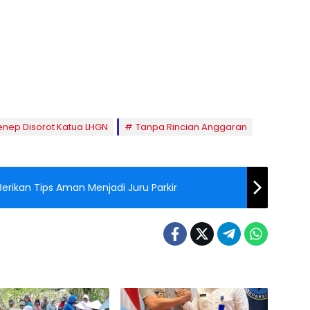
menep Disorot Katua LHGN
Tanpa Rincian Anggaran
erikan Tips Aman Menjadi Juru Parkir