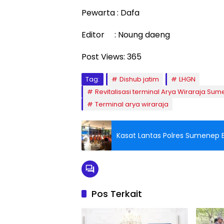
Pewarta : Dafa
Editor : Noung daeng
Post Views:
365
Tag:
Dishub jatim
LHGN
Revitalisasi terminal Arya Wiraraja Su
Terminal arya wiraraja
Kasat Lantas Polres Sumenep B
Pos Terkait