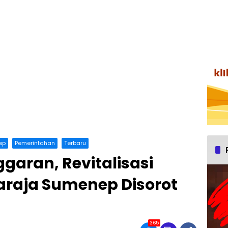
ep
Pemerintahan
Terbaru
garan, Revitalisasi
araja Sumenep Disorot
365