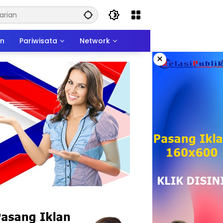
an
Pariwisata
Network
×