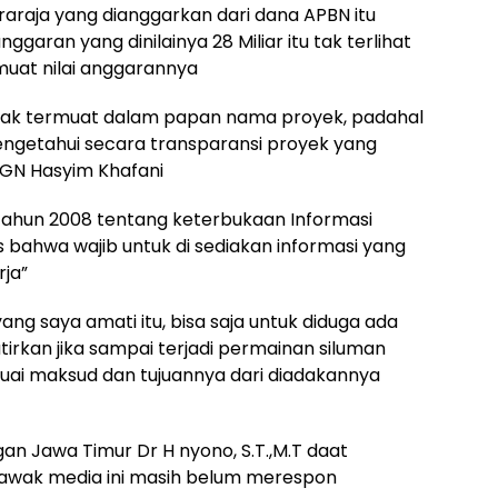
iraraja yang dianggarkan dari dana APBN itu
ggaran yang dinilainya 28 Miliar itu tak terlihat
muat nilai anggarannya
tidak termuat dalam papan nama proyek, padahal
engetahui secara transparansi proyek yang
LHGN Hasyim Khafani
 tahun 2008 tentang keterbukaan Informasi
s bahwa wajib untuk di sediakan informasi yang
rja”
ang saya amati itu, bisa saja untuk diduga ada
irkan jika sampai terjadi permainan siluman
uai maksud dan tujuannya dari diadakannya
n Jawa Timur Dr H nyono, S.T.,M.T daat
m awak media ini masih belum merespon