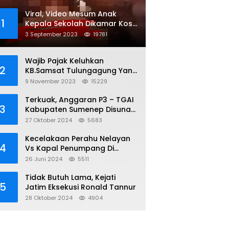
Viral, Video Mesum Anak
1
Kepala Sekolah Dikamar Kos
Sumenep
3 September 2023
19781
Wajib Pajak Keluhkan
2
KB.Samsat Tulungagung Yang
Diduga Legalkan Pungli
9 November 2023
15229
Terkuak, Anggaran P3 – TGAI
3
Kabupaten Sumenep Disunat,
Inisial S ; 35 persen Bagian
27 Oktober 2024
5683
Oknum DPR- RI
Kecelakaan Perahu Nelayan
4
Vs Kapal Penumpang Di
Perairan Gili Iyang, 3 Orang
26 Juni 2024
5511
Hilang
Tidak Butuh Lama, Kejati
5
Jatim Eksekusi Ronald Tannur
28 Oktober 2024
4904