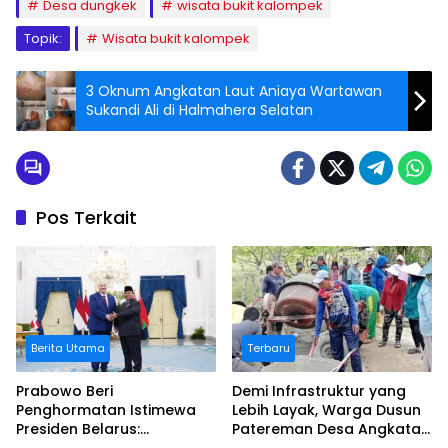
Desa dungkek
wisata bukit kalompek
Topik:
Wisata bukit kalompek
3 Oknum Angkatan Laut Aniaya Wartawan
Sukandi Ali di Halmahera Selatan
Pos Terkait
Berita Utama
Terbaru
Prabowo Beri
Demi Infrastruktur yang
Penghormatan Istimewa
Lebih Layak, Warga Dusun
Presiden Belarus:
Patereman Desa Angkatan
Bermalam di Istana
Lakukan Swadaya Perbaiki