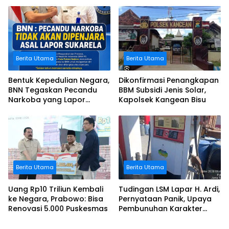
Negara
Jalan Rusak
Berita Utama
Berita Utama
Bentuk Kepedulian Negara,
Dikonfirmasi Penangkapan
BNN Tegaskan Pecandu
BBM Subsidi Jenis Solar,
Narkoba yang Lapor
Kapolsek Kangean Bisu
Sukarela Tidak akan
Dipenjara
Berita Utama
Berita Utama
Uang Rp10 Triliun Kembali
Tudingan LSM Lapar H. Ardi,
ke Negara, Prabowo: Bisa
Pernyataan Panik, Upaya
Renovasi 5.000 Puskesmas
Pembunuhan Karakter
Terhadap Johari