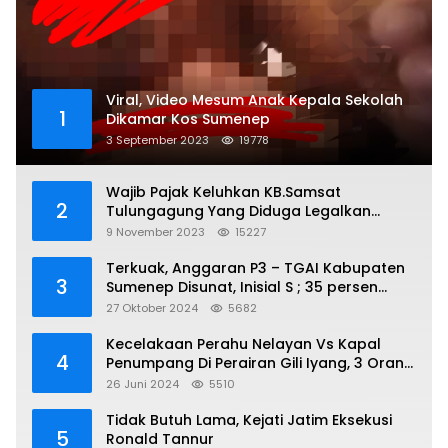
Viral, Video Mesum Anak Kepala Sekolah
1
Dikamar Kos Sumenep
3 September 2023
19778
Wajib Pajak Keluhkan KB.Samsat
2
Tulungagung Yang Diduga Legalkan
Pungli
9 November 2023
15227
Terkuak, Anggaran P3 – TGAI Kabupaten
3
Sumenep Disunat, Inisial S ; 35 persen
Bagian Oknum DPR- RI
27 Oktober 2024
5682
Kecelakaan Perahu Nelayan Vs Kapal
4
Penumpang Di Perairan Gili Iyang, 3 Orang
Hilang
26 Juni 2024
5510
Tidak Butuh Lama, Kejati Jatim Eksekusi
5
Ronald Tannur