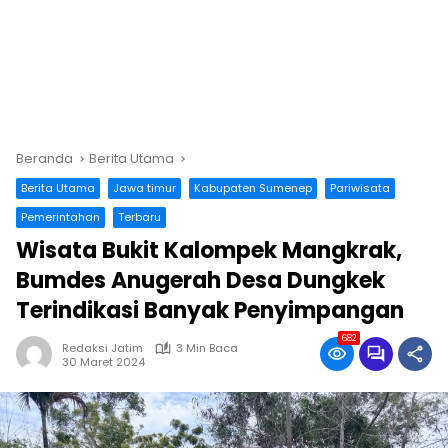
Beranda
Berita Utama
Berita Utama
Jawa timur
Kabupaten Sumenep
Pariwisata
Pemerintahan
Terbaru
Wisata Bukit Kalompek Mangkrak,
Bumdes Anugerah Desa Dungkek
Terindikasi Banyak Penyimpangan
682
Redaksi Jatim
3 Min Baca
30 Maret 2024